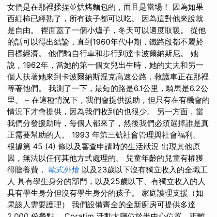
女們是在那裡揉捏並烘烤麵包的，而且是當場！ 因為如果
西紅柿已經熟了，所有孩子都可以吃。 因為這對他來說就
是自由。 裡面蓋了一個小爐子，冬天可以適度取暖。 從他
的話可以得出結論，直到1960年代中期，鐵路段都不屬於
目標經濟。 他們騎自行車和步行到達卡波爾納斯尼。 她
說，1962年，當她的第一個女兒出生時，她的丈夫和另一
個人扶著她來到卡波爾納斯涅克高速公路，救護車正在那裡
等著他們。 我測了一下，最短的路是6.1公里，騎馬是6.2公
里。 – 在這種情況下，我們會提供援助，但只有在有機會的
情況下才會提供，因為我們收到的也很少。 另一方面，當
我們分發援助時，每個人都來了，然後我們必須選擇誰是真
正需要幫助的人。 1993 年第三號社會管理與社會福利。
根據第 45 (4) 條以及審查申請時的生活狀況 出現其他原
因，無法以任何其他方式處理的。 兒童年齡的兒童有權獲
得贍養費，
歐式外燴
以及23歲以下沒有獨立收入的全職工
人 具有學生身分的部門，以及25歲以下、有獨立收入的人
具有學生身分但沒有學生身分的孩子。 家庭護理支援（如
果該人需要護理） 我們設備齊全的全新廚房可提供多達
2,000 份餐點。 Coratim 活動大廳位於半中心位置，距離