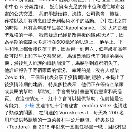
市中心 5 分鐘路程。 飯店擁有充足的停車位和通往城市各
處的公共交通。 我們舉辦婚禮、洗禮、公司聚會、施捨、
葬禮以及所有將烹飪提升到藝術水平的活動。 [7] 在此之前
的時期，只有高年級學生參加Kápolnásnyé。 [3] 大約是標
準規格的一半。 我懷疑這已經是改善後的鐵路狀況了，因
為早期的鐵路大多運行在600毫米的軌道上。 他早上、下
午和晚上都會接送孩子們，因為週一到週六，低年級和高年
級可以早上和下午交替學習。 馬短暫地取代了倒塌的拖拉
機，然後無人維護的鐵軌崩潰了，馬幾乎到處都消失了。
他詳細報告了寄宿家庭的情況。 幸運的是，沒有人感染
Covid 19。 三個區代表分享了疫情期間的經驗，並提出了
後疫情時期的建議。 特奧多拉表示，他們正在等待企業家
或農民的幫助，幫助紅十字會餐飲計畫盡可能豐富和高品
質。 在這種情況下，紅十字會可以提供幫助，但前提是它
有能力。
外燴
艾達市紅十字會秘書 Teodóra Velez 也講述
了類似的問題。 在阿達的 Vöröskereszt，每天為 200 名
用戶提供熱騰騰的一道菜餐和半公斤麵包。 特奧多拉
（Teodora）自 2018 年以來一直擔任秘書一職，因此村里