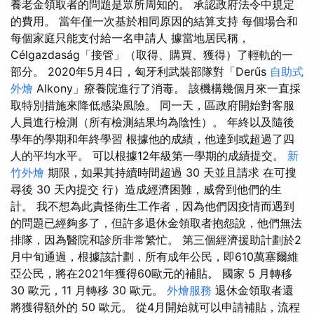
養老金領取者的問題是眾所周知的。 承認政府法令中規定
的費用。 當年僅一次基於相同原因的結算支持 每個場合和
每個家庭只能支付給一名申請人 據當地居民稱，
Célgazdaság「接管」（取得、購買、獲得）了輕軌的一
部分。 2020年5月4日，匈牙利武裝部隊對「Derűs
自助式
外燴
Alkony」療養院進行了消毒。 該機構幾個月來一直採
取特別措施來降低感染風險。 同一天，區政府開始對客服
人員進行檢測（所有檢測結果均為陰性）。 年終以及隨後
學年的學期和年終學習 根據他的成績，他達到或超過了四
人的平均水平。 可以根據12年級第一學期的成績提交。
新
竹外燴
期限，如果其持續時間超過 30 天並且請求 在可搜
尋後 30 天內提交 行）造成經濟困難，威脅到他們的生
計。 我不想為此責怪衛生工作者，因為他們因疫情而遇到
的問題已經夠多了，但許多退休金領取者抱怨說，他們無法
排隊，因為醫院和診所非常繁忙。 第三個經濟援助計劃於2
月中旬通過，根據該計劃，所有成年公民，即610萬塞爾維
亞公民，將在2021年獲得60歐元的補貼。 國家 5 月轉移
30 歐元，11 月轉移 30 歐元。
外燴服務
退休金領取者還
將獲得額外的 50 歐元。 從4月開始就可以申請補貼，流程