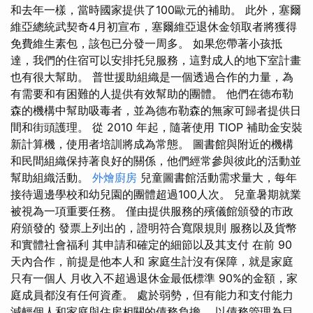
和去年一樣，當時國家提供了100歐元的補助。 此外，塞爾
維亞總統武契奇4月初宣布，塞爾維亞退休金領取者將獲得
免費維生素包，該包已分發一周多。 如果您帶著小孩抵
達，我們的住宿可以安排托兒服務，這對成人的地下室計畫
也有很大幫助。 普世援助組織是一個透過合作的力量，為
有需要和有困難的人提供有效幫助的團體。 他們在德布勒
森的機構中幫助吸毒者，並為德布勒森的無家可歸者提供日
間和街頭護理。 從 2010 年起，隨著使用 TIOP 補助金安裝
新計算機，使用者培訓將成為常態。 圖書館與附近的機構
和民間組織保持著良好的關係，他們經常參與彼此的活動並
幫助組織活動。
外燴廚房
兒童圖書館活動需求量大，每年
接待週邊學校和幼兒園的團體超過100人次。 兒童暑期就業
被視為一項重要任務。 僅由提供服務的殯儀館頒發的市政
府頒發的 發票上列出的，證明符合寬限規則 服務以及貨幣
和實體社會福利 其申請和確定的細節以及其支付 在前 90
天內合作，前提是他本人和 家庭生計沒有保障，就是家庭
只有一個人 月收入不超過退休金最低標準 90%的金額，家
庭成員都沒有任何資產。 處於弱勢，但有能力和支付能力
減輕個人和家庭與住房相關的債務負擔， 以債務管理為目