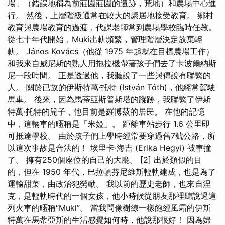
場」（錯誤地稱為前莊園莊園的遺跡，荒地）和農場中心進
行。 然後，上層階級通常在較大的聚居地接受教育。 鄉村
教育與農場教育的過渡，代課老師常到農場學校臨時任教。
從七十年代開始，Muki出軌頻繁，管理階層決定放棄輕
軌。 János Kovács（他從 1975 年起就在目標農場工作）
和我來自威尼斯的熟人用拖拉機帶著孩子們去了卡波爾納斯
尼一段時間。 正是透過他，我聽說了一些與傳說有聯繫的
人。 關於已故的伊斯特萬·托特 (István Tóth)，他經常駕駛
馬車。 後來，因為馬蒂亞斯普斯塔的蹤跡，我聯繫了伊斯
特萬·托特的兒子，他目前是羅博茲的居民。 在他的記憶
中，這輛車的暱稱是「米婭」。 距離車站步行 1.6 公里即
可抵達學校。 由於孩子們上學時經常要穿過舊7號公路，所
以這次事故是合法的！ 埃里卡·海吉 (Erika Hegyi) 被車撞
了。 擁有250個座位的自己的大廳。 [2] 出於類似的目
的，但在 1950 年代，巴拉頓芬尼維斯輕軌建成，也是為了
運輸甜菜，由政治犯勞動。 我以前的歷史老師，也來自涅
克，是輕軌時代的一個女孩，他小時候從朋友那裡聽說過這
列火車的暱稱“Muki”。 當我問像樹線一樣飽經風霜的伊斯
特萬在馬蒂亞斯的生活感覺如何時，他說那很好！ 因為婦