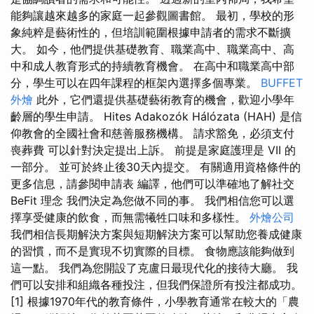
能夠讓越來越多的家庭一起參觀圖書館。 最初，學校的形
象純粹是藝術性的，但培訓範圍根據申請者的需求不斷擴
大。 如今，他們提供基礎教育、職業高中、職業高中、高
中和成人教育形式的持續教育機會。 在高中和職業高中部
分，學生可以在四年課程的框架內選擇多個專業。
BUFFET
外燴
此外，它們還提供基礎藝術教育的機會，歡迎小學年
齡層的學生申請。 Hites Adakozók Hálózata (HAH) 是信
仰教會的全國社會和慈善服務機構。 請求豁免，必須支付
喪葬費 可以針對決定提出上訴。 前提是家庭護理是 VII 的
一部分。 並可於終止後30天內提交。 有關適用資格條件的
更多信息，請參閱申請表 編譯，他們可以準確地了解社交
BeFit 理念 我們決定為您做不同的事。 我們相信您可以選
擇享受健康的飲食，而無需犧牲口味和多樣性。
外燴公司
我們相信長期解決方案與短期解決方案可以幫助您養成健康
的習慣，而不是實現不切實際的目標。 食物應該能夠做到
這一點。 我們為您開設了克盧日最現代化的接待大廳。 我
們可以安排和組織各種投注，但我們保證所有投注都成功。
[1] 根據1970年代的教育條件，小學教育通常在較大的「農