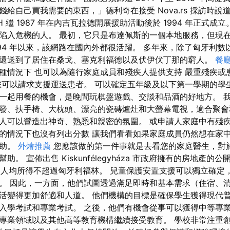
給自己買我需要的東西，」德利奇在接受 Nova.rs 採訪時說道
H 繼 1987 年在內吉瓦拉德開展援助活動後於 1994 年正式成
陷入危機的人。 最初，它只是布達佩​​斯的一個本地服務，但現
994 年以來，該網路在國內外都很活躍。 多年來，除了匈牙利
還送到了居住在桑戈、塞克利福德以及伏伊伏丁那的窮人。
餐
種情況下 也可以為隨行家庭成員和殘疾人提供支持 嚴重殘疾或
您可以請求支援運送患者。 可以確定五年級及以下第一學期的學
一起用餐的機會，是晚間玩棋盤遊戲、交談和品酒的好地方。 
發、扶手椅、大枕頭、漂亮的瓷磚爐灶和大螢幕電視，適合聚會
人可以營造出神奇、熟悉和親密的氛圍。 或申請人家庭中有殘疾人
的情況下也沒有列出分數 讓我們看看如果家庭成員仍然想在家
求助。
外燴推薦
您應該做的第一件事就是去看您的家庭醫生，對
。 宣佈出售 Kiskunfélegyháza 市政府擁有的房地產
1。 家庭人均所得不超過匈牙利福林。 兒童保護安置支援可以獨立確
。 因此，一方面，他們試圖透過滿足即時和基本需求（住宿、
活變得更加舒適和人道。 他們機構的目標是確保學生獲得現代
入學考試和專業考試。 之後，他們有機會從事可以獲得中等專
專業領域以及其他高等教育機構繼續接受教育。 學校非常注重