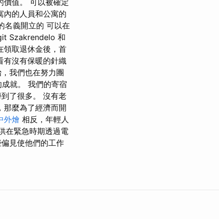
價值。 可以被確定
寓內的人員和公寓的
子女的名義開立的 可以在
zakrendelo 和
們在領取退休金後，首
看有沒有保暖的針織
治，我們也在努力團
的成就。 我們的寄宿
到了很多。 沒有老
，那麼為了經濟而開
中外燴
相反，年輕人
提供在緊急時期透過電
些偏見使他們的工作