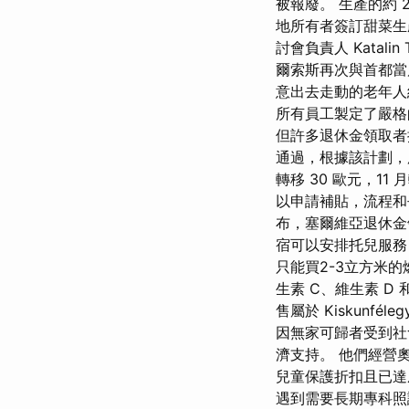
被報廢。 生產的約 2
地所有者簽訂甜菜生
討會負責人 Katal
爾索斯再次與首都當
意出去走動的老年人
所有員工製定了嚴格
但許多退休金領取者
通過，根據該計劃，所
轉移 30 歐元，11 
以申請補貼，流程和
布，塞爾維亞退休金
宿可以安排托兒服務
只能買2-3立方米
生素 C、維生素 
售屬於 Kiskunf
因無家可歸者受到社
濟支持。 他們經營
兒童保護折扣且已達
遇到需要長期專科照