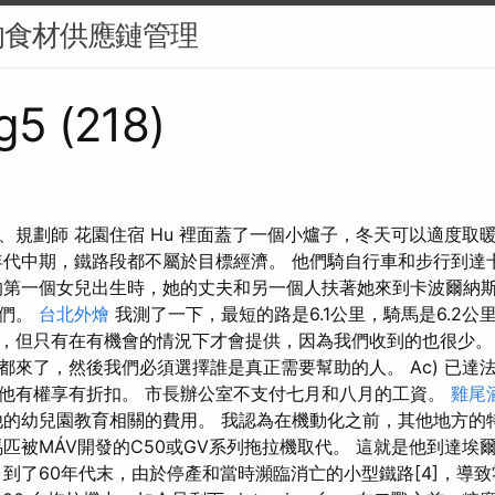
的食材供應鏈管理
g5 (218)
、規劃師 花園住宿 Hu 裡面蓋了一個小爐子，冬天可以適度取
0年代中期，鐵路段都不屬於目標經濟。 他們騎自行車和步行到達
她的第一個女兒出生時，她的丈夫和另一個人扶著她來到卡波爾納
他們。
台北外燴
我測了一下，最短的路是6.1公里，騎馬是6.2公里
，但只有在有機會的情況下才會提供，因為我們收到的也很少。
都來了，然後我們必須選擇誰是真正需要幫助的人。 Ac) 已達
他有權享有折扣。 市長辦公室不支付七月和八月的工資。
雞尾
他的幼兒園教育相關的費用。 我認為在機動化之前，其他地方的
匹被MÁV開發的C50或GV系列拖拉機取代。 這就是他到達埃
產，到了60年代末，由於停產和當時瀕臨消亡的小型鐵路[4]，導