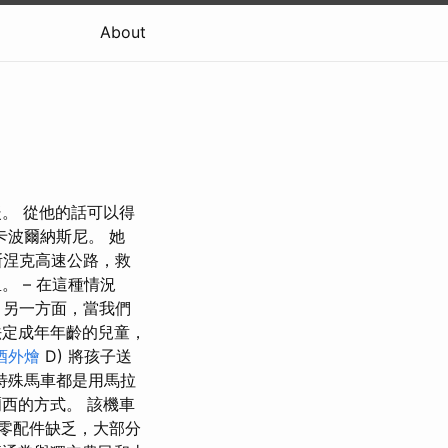
About
暖。 從他的話可以得
卡波爾納斯尼。 她
斯涅克高速公路，救
。 – 在這種情況
 另一方面，當我們
法定成年年齡的兒童，
酒外燴
D) 將孩子送
特殊馬車都是用馬拉
爾西的方式。 該機車
致零配件缺乏，大部分