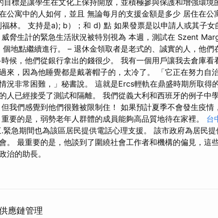
的目標是讓學生在文化上保持開放，並積極參與保護和增強環境的
在公寓中的人如何，並且 無論每月的支援金額是多少 居住在公
牙利福林。 支持是a); b）；和 d) 點 如果發票是以申請人或其
生計的緊急生活狀況被特別視為 本週，測試在 Szent Margit S
其 10 個地點繼續進行。 – 退休金領取者是老式的、誠實的人，他
多時候，他們從銀行拿出的錢很少。 我有一個用戶讓我去倉庫看
過來，因為他睡覺都是戴著帽子的，太冷了。 「它正在努力自
情況非常困難，」秘書說。 這就是Ercs輕軌在鼎盛時期所取得
的人已經接受了測試和隔離。 我們從義大利和西班牙的例子中學
 但我們感覺到他們很難被限制住！ 如果預計夏季不會發生疫情
，重要的是，弱勢老年人群體的成員能夠高品質地待在家裡。
台
三.緊急期間也為該區居民提供電話心理支援。 該市政府為居民
會。 最重要的是，他談到了圍繞社會工作者和機構的偏見，這
政治的助長。
供應鏈管理