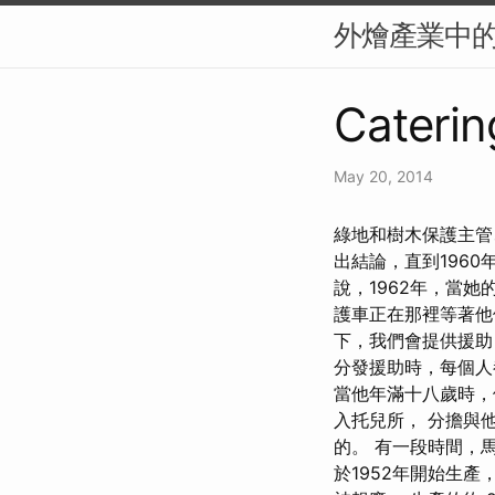
外燴產業中
Caterin
May 20, 2014
綠地和樹木保護主管
出結論，直到196
說，1962年，當
護車正在那裡等著
下，我們會提供援助
分發援助時，每個人
當他年滿十八歲時，
入托兒所， 分擔與
的。 有一段時間，馬
於1952年開始生