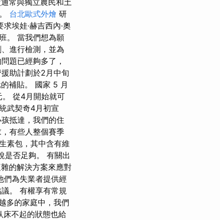
，糖廠通常與獨立農民和土
路。
台北歐式外燴
研
他要求埃娃·赫吉西內·奧
班。 當我們想為願
劑、進行檢測，並為
的問題已經夠多了，
濟援助計劃於2月中旬
補貼。 國家 5 月
元。 從4月開始就可
統武契奇4月初宣
小孩抵達，我們的住
求，有些人整個賽季
維生素包，其中含有維
說是否足夠。 有關出
透過複雜的解決方案來應對
他們為失業者提供經
議。 有權享有常規
越多的家庭中，我們
臥床不起的狀態也給