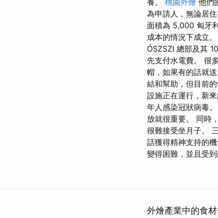
養。
桃園外燴
他們
為申請人，無論居住
面積為 5,000 匈
成本的情況下成立。 威脅
ÓSZSZI 總部及
先支付水電費。 很
帽，如果有的話就送
結和幫助，但目前的
設施正在運行，新來
年人感染冠狀病毒。
放就很重要。 同時
很難接受坐月子。 
話獲得精神支持的機
變得困難，並且受到
外燴產業中的食材