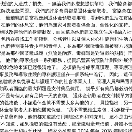
狀態的人造成了損失。 – 無論我們多麼想提供幫助，我們協會
該解決這些問題。 我們的許多會員都是退休金領取者。 當協會
。 最糟糕的是當我走到退休金領取者那裡，看到他們生活在貧困
 在他們的休息室，他們為無家可歸者提供全面、個性化的支持。
施以改善他們的身體狀況，而且還為他們建立獨立住房和融入
包括在尋找工作和轉租、公務管理以及個人化心理健康和生活
，他們特別關注青少年和青年人，並為那些因吸毒罪而被警方起
標是為那些因某種成癮（無論是酗酒、毒癮還是對遊戲的熱情）
。 他們的專家提供一系列服務，從資訊豐富的預防計劃到外展活
險和危險來源已經很清楚了。 必須優先考慮家庭護理、專業護理
事服務和導致住院的專科護理僅在一個系統中進行。 因此，這
會繼續收集從事老年護理工作的社會專業人士、管理人員和民選官員
領取者面臨的最大問題是支付藥品費用。 幾乎所有藥品都必須
並不是每個人都有足夠一天的食物。 退休金領取者在支付帳單方
的義務後，小額退休金就不需要太多其他的了。 貝拉指出，另
休金領取者大多抱怨醫療保健。 “我不需要維生素包，我像橡子一
子是藥劑師，他們都知道該使用哪些佐劑和補充劑。 這不是由他（
定不知道，如果攝取的鐵沒有葉酸，那麼鐵就毫無價值，身體不會
要什麼和缺乏什麼。 國家必須歸還 2014 年至 2018 年間