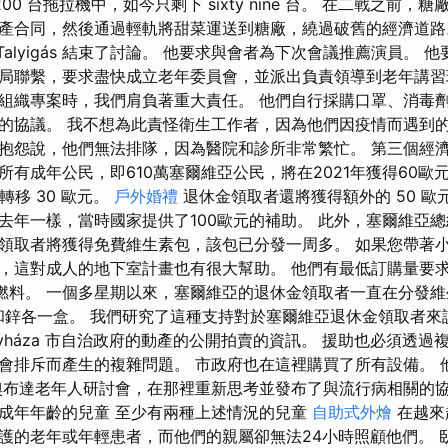
00 台拖拉機中，如今只剩下 sixty nine 台。 在二戰之前
產合同，然後通過輕軌將甜菜運送到糖廠，繞過破舊的經濟道
in Talyigás 結束了討論。 他要求與會者為下次會議推薦演員。 
局聯繫，要求盡快成立老年委員會，並派出負責領導到老年講習
組織專案時，我們肩負著重大責任。 他們自行採購口罩、消毒
的協議。 我不想為此責怪衛生工作者，因為他們因疫情而遇到
抱怨說，他們無法排隊，因為醫院和診所非常繁忙。 第三個經
有成年公民，即610萬塞爾維亞公民，將在2021年獲得60歐元的
月轉移 30 歐元。
戶外婚禮
退休金領取者還將獲得額外的 50 歐
去年一樣，當時國家提供了100歐元的補助。 此外，塞爾維亞總
領取者將獲得免費維生素包，該包已分發一周多。 如果您帶著
，這對成人的地下室計畫也有很大幫助。 他們有最低訂購量要
的燃料。 一個多星期以來，塞爾維亞的退休金領取者一直在分發
D 和鋅各一盒。 我們研究了這種支持對於塞爾維亞退休金領取者來
élegyháza 市自治政府的動產的公開拍賣的資訊。 援助也必須
會排斥而產生的複雜問題。 市政府也在這裡購買了所有設備。 
奧布達老年人研討會，在那裡重新思考並發布了與流行病相關的協
成年年齡的兒童 至少有兩種上述情況的兒童
自助式外燴
在越來
護的老年或年輕患者，而他們的親屬卻無法24小時照顧他們。 