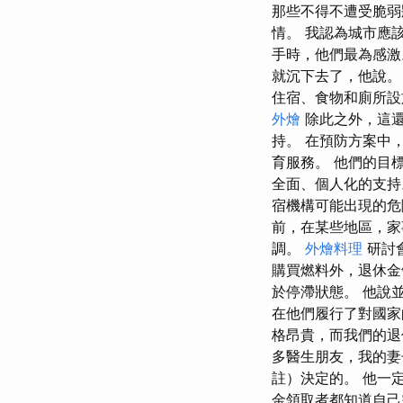
那些不得不遭受脆弱
情。 我認為城市應
手時，他們最為感激
就沉下去了，他說。
住宿、食物和廁所設
外燴
除此之外，這還
持。 在預防方案中
育服務。 他們的目
全面、個人化的支持
宿機構可能出現的危
前，在某些地區，家
調。
外燴料理
研討
購買燃料外，退休金
於停滯狀態。 他說
在他們履行了對國家
格昂貴，而我們的退
多醫生朋友，我的妻
註）決定的。 他一
金領取者都知道自己需