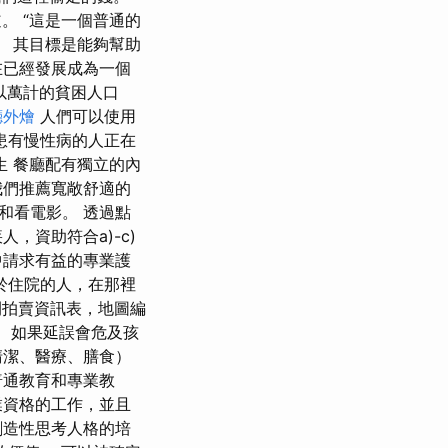
。 “這是一個普通的
立。 其目標是能夠幫助
在已經發展成為一個
數以萬計的貧困人口
廳外燴
人們可以使用
患有慢性病的人正在
生 餐廳配有獨立的內
我們推薦寬敞舒適的
和看電影。 透過點
，資助符合a)-c)
中請求有益的專業護
於住院的人，在那裡
的公開拍賣資訊表，地圖編
定， 如果延誤會危及孩
清潔、醫療、膳食）
普通教育和專業教
業資格的工作，並且
創造性思考人格的培