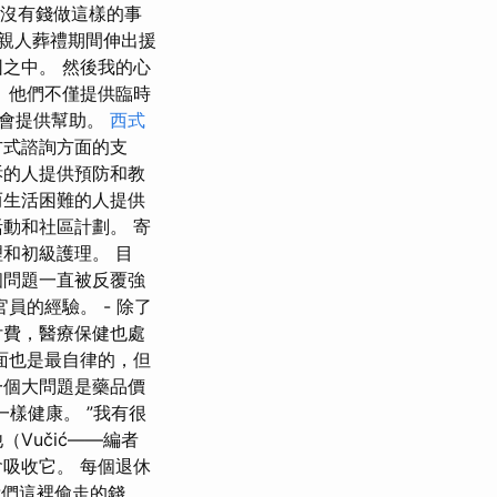
都沒有錢做這樣的事
在親人葬禮期間伸出援
之中。 然後我的心
 他們不僅提供臨時
社會提供幫助。
西式
方式諮詢方面的支
訴的人提供預防和教
而生活困難的人提供
動和社區計劃。 寄
和初級護理。 目
個問題一直被反覆強
的經驗。 - 除了
付費，醫療保健也處
面也是最自律的，但
一個大問題是藥品價
樣健康。 ”我有很
Vučić——編者
吸收它。 每個退休
從我們這裡偷走的錢。