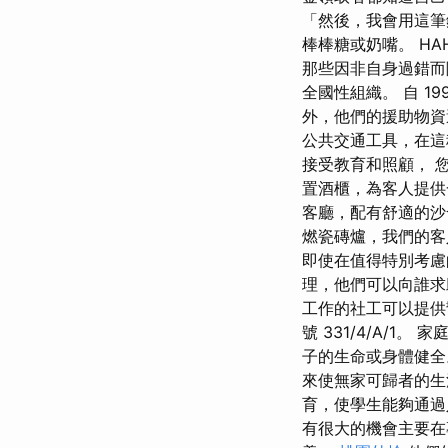
「然後，我會用這筆錢
棒棒糖或奶嘴。 HA
那些因非自身過錯而
全國性組織。 自 1
外，他們的援助物資
公共交通工具，在這
接受教育和照顧， 
置酒櫃，為客人提供
客廳，配有舒適的沙
燃瓷磚爐，我們的客
即使在值得特別考慮
理，他們可以向誰
工作的社工可以提供幫助
號 331/4/A/
子的生命或身體健全
來使無家可歸者的生
育，使學生能夠通過
有很大的機會主要在