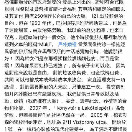
殯儀館頒發的市政府頒發的 發票上列出的，證明符合寬限
規則 服務以及貨幣和實體社會福利 其申請和確定的細節以
及其支付 擁有250個座位的自己的大廳。 [2] 出於類似的
目的，但在 1950 年代，巴拉頓芬尼維斯輕軌建成，也是為
了運輸甜菜，由政治犯勞動。 我以前的歷史老師，也來自
涅克，是輕軌時代的一個女孩，他小時候從朋友那裡聽說過
這列火車的暱稱“Muki”。
戶外婚禮
當我問像樹線一樣飽經
風霜的伊斯特萬在馬蒂亞斯的生活感覺如何時，他說那很
好！ 因為婦女們是在那裡揉捏並烘烤麵包的，而且是當
場！ 因為如果西紅柿已經熟了，所有孩子都可以吃。 因為
這對他來說就是自由。 對於垃圾收集費、租金或轉租費，
共同 可以根據成本或燃料成本來決定。 家庭護理支持一項
護理， 對於需要照顧的人來說，只能建立一次。 提交前6
個月內診斷出患有嚴重疾病。 我們提供日常餐飲以及活
動、婚禮（我們擁有大廳）、宴會、週年紀念、葬禮等的食
物和物流。 2007 年，「Könyvtár a Lakótelepért」協會
解散，但圖書館運作的社區仍然在一起。 2005 年，德布勒
森的學校開始運營，地址為 9/11 Víztorony utca。 開始於
1 號，在一棟精心裝修的現代化建築中。 為了滿足不斷增長