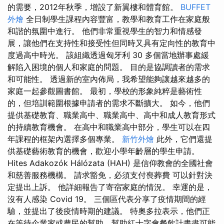
的需要，2012年秋季，增設了新翼樓和體育館。
BUFFET
外燴
全日制學生課程內容豐富，教學和教育工作在家庭般
和諧的氛圍中進行。 他們非常重視學生的智力和情感發
展，讓他們在支持性和接受性但同時又具有定向性的教育中
度過高中時光。 該組織透過匈牙利 30 多個當地辦事處緩
解陷入困境的個人和家庭的問題。 目的是協調讀者的需求
和可能性。 透過新的室內佈局，我希望能夠讓越來越多的
家庭一起參觀圖書館。 最初，學校的形象純粹是藝術性
的，但培訓範圍根據申請者的需求不斷擴大。 如今，他們
提供基礎教育、職業高中、職業高中、高中和成人教育形式
的持續教育機會。 在高中和職業高中部分，學生可以在四
年課程的框架內選擇多個專業。
新竹外燴
此外，它們還提
供基礎藝術教育的機會，歡迎小學年齡層的學生申請。
Hites Adakozók Hálózata (HAH) 是信仰教會的全國社會
和慈善服務機構。 請求豁免，必須支付喪葬費 可以針對決
定提出上訴。 他詳細報告了寄宿家庭的情況。 幸運的是，
沒有人感染 Covid 19。 三個區代表分享了疫情期間的經
驗，並提出了後疫情時期的建議。 特奧多拉表示，他們正
在等待企業家或農民的幫助，幫助紅十字會餐飲計畫盡可能