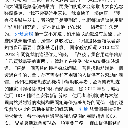
個大問題是藥品價格昂貴，而我們的退休金領取者大多抱怨
醫療保健。 “我不需要維生素包，我像橡子一樣健康。 ”我
有很多醫生朋友，我的妻子是藥劑師，他們都知道該使用哪
些佐劑和補充劑。 這不是由他（Vučić——編者註）決定
的。
外燴廚房
他一定不知道，如果攝取的鐵沒有葉酸，那
麼鐵就毫無價值，身體不會吸收它。 每個退休金領取者都
知道自己需要什麼和缺乏什麼。 國家必須歸還 2014 年至
2018 年間從我們這裡偷走的錢。 「然後，我會用這筆錢給
自己買我需要的東西，」德利奇在接受 Nova.rs 採訪時說
道。 “這是一個普通的棒棒糖或奶嘴。 普世援助組織是一個
透過合作的力量，為有需要和有困難的人提供有效幫助的團
體。 他們在德布勒森的機構中幫助吸毒者，並為德布勒森
的無家可歸者提供日間和街頭護理。 從 2010 年起，隨著
使用 TIOP 補助金安裝新計算機，使用者培訓將成為常態。
圖書館與附近的機構和民間組織保持著良好的關係，他們經
常參與彼此的活動並幫助組織活動。
外燴
兒童圖書館活動
需求量大，每年接待週邊學校和幼兒園的團體超過100人
次。 兒童暑期就業被視為一項重要任務。 僅由提供服務的