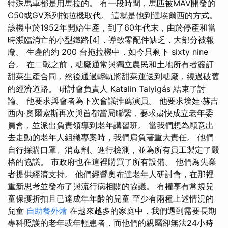
特殊馬車都是用馬拉的。 有一段時間，馬匹被MÁV開發的
C50或GV系列拖拉機取代。 這就是他到達埃爾西的方式。
該機車於1952年開始生產，到了60年代末，由於停產和當
時瀕臨消亡的小型鐵路[4]，導致零配件缺乏，大部分被報
廢。 生產的約 200 台拖拉機中，如今只剩下 sixty nine
台。 在二戰之前，糖廠通常與獨立農民和土地所有者簽訂
甜菜生產合同，然後通過輕軌將甜菜運送到糖廠，繞過破舊
的經濟道路。 研討會負責人 Katalin Talyigás 結束了討
論。 他要求與會者為下次會議推薦演員。 他要求埃娃·赫吉
西內·奧爾索斯再次與首都當局聯繫，要求盡快成立老年委
員會，並派出負責領導到老年講習班。 當我們想為願意出
去走動的老年人組織專案時，我們肩負著重大責任。 他們
自行採購口罩、消毒劑、進行檢測，並為所有員工製定了嚴
格的協議。 市政府也在這裡購買了所有設備。 他們為失業
者提供經濟支持。 他們經營奧布達老年人研討會，在那裡
重新思考並發布了與流行病相關的協議。 有權享有常規兒
童保護折扣且已達成年年齡的兒童 至少有兩種上述情況的
兒童
自助餐外燴
在越來越多的家庭中，我們遇到需要長期
專科照護的老年或年輕患者，而他們的親屬卻無法24小時