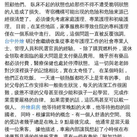
照顧他們。 臥床不起的狀態也給那些不得不遭受脆弱狀態
的人造成了損失。 寄宿機構可能出現的危險和危險來源已
經很清楚了。 必須優先考慮家庭護理、專業護理和初級護
理。 目前，在某些地區，家事服務和導致住院的專科護理
僅在一個系統中進行。 因此，這個問題一直被反覆強調。
台中外燴
研討會繼續收集從事老年護理工作的社會專業人
士、管理人員和民選官員的經驗。 - 除了購買燃料外，退休
金領取者面臨的最大問題是支付藥品費用。 幾乎所有藥品
都必須付費，醫療保健也處於停滯狀態。 這一切與老老師
對沙漠裡孩子的記憶相比，實在太奇怪了。 在某個時刻，
他們正在吃飯。 一天連一頓熱飯都吃不上是常有的事。 由
於父母的工作安排和一般衛生狀況，每天的清潔工作很困
難，疲憊不堪的父母甚至很少能和孩子一起學習。 完成作
業需要嚴格的自律。 如果需要的話，這匹馬甚至可以載一
個人。
外燴廚房
他等待經常晚點的火車，他等待抱怨的回
國者。 同時 - 根據當時的概念 - 有一個人舒適的空間。 我
的受訪者幾乎總是在晚上 9 點最後完成。 他通常是當天最
後一位乘客。 據他描述，車廂內部讓我想起了小時候在布
達佩斯見過的低地板電車，還有一些有趣的「附加功能」。