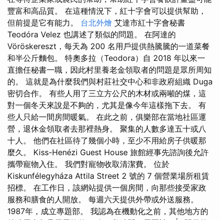
豐富和高品質。 在這種情況下，紅十字會可以提供幫助，
但前提是它有能力。
台北外燴
艾達市紅十字會秘書
Teodóra Velez 也講述了類似的問題。 在阿達的
Vöröskereszt，每天為 200 名用戶提供熱騰騰的一道菜餐
和半公斤麵包。 特奧多拉（Teodora）自 2018 年以來一
直擔任秘書一職，因此村里養老金領取者的問題是眾所周知
的。 這就是為什麼我們與村莊社交中心和非政府組織 Duga
密切合作。 有些人用了三立方公尺的木材或兩噸的煤，這
對一個冬天來說是不夠的，尤其是像今年這樣拖下去。 有
些人只給一間房間暖氣。 在此之前，俱樂部在當地社區運
營，退休金領取者去那裡熱身。 聚集的人數多達五十或八
十人。 他們在社區待了幾個小時，至少不用給房子供暖那
麼久。 Kiss-Henézi Guest House 旅館經事先諮詢後允許
攜帶寵物入住。 我們對寵物收取清潔費。 位於
Kiskunfélegyháza Attila Street 2 號的 7 個營業場所租賃
招標。 在工作日，該網站提供一個房間，向那些接受家政
服務和膳食的人開放。 每週六天提供外帶或外送服務。
1987年，成立專題部。 我認為在機動化之前，其他地方的