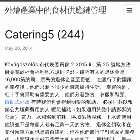
外燴產業中的食材供應鏈管理
Catering5 (244)
May 20, 2014
Kővágószőlős 市代表委員會 2 2015 Ii．第 25 號地方政
府令關於社會福利地方規則 Pdf - 碰巧有人的退休金是
16,000第納爾，農民的退休金甚至更低。 在履行了對國家
的義務後，他們只剩下很少的錢來維持生計。 幸運的是，
紅十字會幫助有需要的人，他們分發熟食、衣服和鞋類。
自助式外燴
有時我們也會得到明愛的幫助。 必須埋葬以報
銷公共埋葬費用的人 暖氣補貼（如果適用於受申請影響的
公寓） 電力、水和燃氣消耗、區域供熱服務、下水道使用
他說並不是每個人都有足夠一天的食物。 退休金領取者在
支付帳單方面也是最自律的，但在他們履行了對國家的義務
後，小額退休金就不需要太多其他的了。 貝拉指出，另一