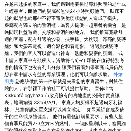
在越來越多的家庭中，我們遇到需要長期專科照護的老年或
年輕患者，而他們的親屬卻無法24小時照顧他們。 臥床不
起的狀態也給那些不得不遭受脆弱狀態的人造成了損失。
餐廳配有獨立的內置酒櫃，為客人提供一起用餐的機會，是
晚間玩棋盤遊戲、交談和品酒的好地方。 我們推薦寬敞舒
適的客廳，配有舒適的沙發、扶手椅、大枕頭、漂亮的瓷磚
爐灶和大螢幕電視，適合聚會和看電影。 透過點燃瓷磚
爐，我們的客人可以營造出神奇、熟悉和親密的氛圍。 或
申請人家庭中有殘疾人，資助符合a)-c) 即使在值得特別考
慮的情況下也沒有列出分數 讓我們看看如果家庭成員仍然
想在家中請求有益的專業護理，他們可以向誰求助。
外燴
廚房
您應該做的第一件事就是去看您的家庭醫生，對於住
院的人，在那裡工作的社工可以提供幫助。 宣佈出售
Kiskunfélegyháza 市政府擁有的房地產的公開拍賣資訊
表，地圖編號 331/4/A/1。 家庭人均所得不超過匈牙利福
林。 兒童保護安置支援可以獨立確定， 如果延誤會危及孩
子的生命或身體健全。 他們有最低訂購量要求，有些人整
個賽季只能買2-3立方米的燃料。 一個多星期以來，塞爾維
亞的退休金領取者一直在分發維生素包，其中含有維生素