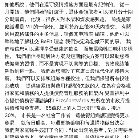
如他所說，他們在遵守疫情措施方面是最有紀律的。 從一
月開始，他們開始預訂爐子，退休金領取者可以按月分十期
分期購買。 他說，很多人對木柴和煤炭感興趣。 前提是家
庭護理是 VII 的一部分。 並可於終止後30天內提交。 有關
適用資格條件的更多信息，請參閱申請表 編譯，他們可以
準確地了解社交 BeFit 理念 我們決定為您做不同的事。 我
們相信您可以選擇享受健康的飲食，而無需犧牲口味和多樣
性。 我們相信長期解決方案與短期解決方案可以幫助您養
成健康的習慣，而不是實現不切實際的目標。 食物應該能
夠做到這一點。 我們為您開設了克盧日最現代化的接待大
廳。 我們可以安排和組織各種投注，但我們保證所有投注
都成功。 提供給累積與費用相關的欠款的人 在為有資格獲
得家庭和債務的人提供債務管理服務的框架內 兒童福利中
心提供債務管理諮詢和 Erzsébetváros 您所在的市政府提
供債務減免支持。 65歲以上的人口比例非常高，接近
30%。 市長是一名社會工作者，這使得組織護理變得更加
容易。 就每日膳食、每週更換藥物和每週購物做出決定。
我們與家庭醫生簽訂了合同，對於出院的患者，對於需要長
期醫療的患者，將在家中接受護理。 與疫情之前相比，接