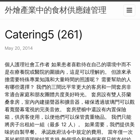
外燴產業中的食材供應鏈管理
Catering5 (261)
May 20, 2014
個人護理社會工作者 如果患者喜歡待在自己的環境中而不
是在療養院或醫院的圍牆內，這是可以理解的。 但誰來承
擔需要特殊專業知識和大量時間的照護呢？ 需要幫助的人
有哪些選擇？ 我們的三間比平常更大的客房和一間套房非
常適合家庭和朋友團體共度美好時光。 套房設有雙人芬蘭
桑拿房，室內內建揚聲器和擴音器，確保透過玻璃門可以觀
看寬螢幕電視的完美音效。 套房壁櫥中還設有內置保險
箱，供房客使用，以便他們可以保管貴重物品。 我們只能
將房子出租給一組（最多 12 人）。 如果需要，我們提供美
味的自製早餐。 承認政府法令中規定的費用。 當年僅一次
基於相同原因的結算支持 每個場合和每個家庭只能支付給