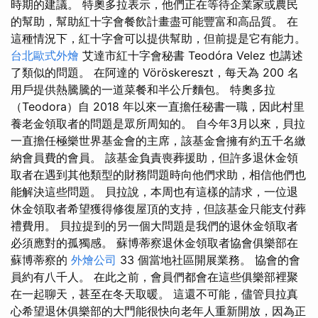
時期的建議。 特奧多拉表示，他們正在等待企業家或農民
的幫助，幫助紅十字會餐飲計畫盡可能豐富和高品質。 在
這種情況下，紅十字會可以提供幫助，但前提是它有能力。
台北歐式外燴
艾達市紅十字會秘書 Teodóra Velez 也講述
了類似的問題。 在阿達的 Vöröskereszt，每天為 200 名
用戶提供熱騰騰的一道菜餐和半公斤麵包。 特奧多拉
（Teodora）自 2018 年以來一直擔任秘書一職，因此村里
養老金領取者的問題是眾所周知的。 自今年3月以來，貝拉
一直擔任極樂世界基金會的主席，該基金會擁有約五千名繳
納會員費的會員。 該基金負責喪葬援助，但許多退休金領
取者在遇到其他類型的財務問題時向他們求助，相信他們也
能解決這些問題。 貝拉說，本周也有這樣的請求，一位退
休金領取者希望獲得修復屋頂的支持，但該基金只能支付葬
禮費用。 貝拉提到的另一個大問題是我們的退休金領取者
必須應對的孤獨感。 蘇博蒂察退休金領取者協會俱樂部在
蘇博蒂察的
外燴公司
33 個當地社區開展業務。 協會的會
員約有八千人。 在此之前，會員們都會在這些俱樂部裡聚
在一起聊天，甚至在冬天取暖。 這還不可能，儘管貝拉真
心希望退休俱樂部的大門能很快向老年人重新開放，因為正