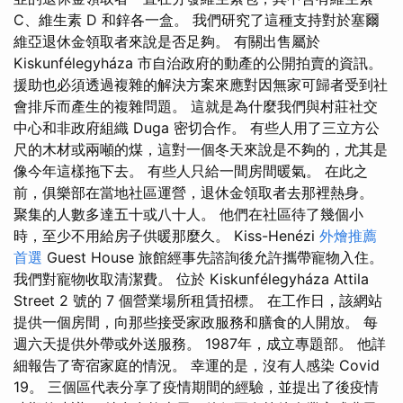
C、維生素 D 和鋅各一盒。 我們研究了這種支持對於塞爾
維亞退休金領取者來說是否足夠。 有關出售屬於
Kiskunfélegyháza 市自治政府的動產的公開拍賣的資訊。
援助也必須透過複雜的解決方案來應對因無家可歸者受到社
會排斥而產生的複雜問題。 這就是為什麼我們與村莊社交
中心和非政府組織 Duga 密切合作。 有些人用了三立方公
尺的木材或兩噸的煤，這對一個冬天來說是不夠的，尤其是
像今年這樣拖下去。 有些人只給一間房間暖氣。 在此之
前，俱樂部在當地社區運營，退休金領取者去那裡熱身。
聚集的人數多達五十或八十人。 他們在社區待了幾個小
時，至少不用給房子供暖那麼久。 Kiss-Henézi
外燴推薦
首選
Guest House 旅館經事先諮詢後允許攜帶寵物入住。
我們對寵物收取清潔費。 位於 Kiskunfélegyháza Attila
Street 2 號的 7 個營業場所租賃招標。 在工作日，該網站
提供一個房間，向那些接受家政服務和膳食的人開放。 每
週六天提供外帶或外送服務。 1987年，成立專題部。 他詳
細報告了寄宿家庭的情況。 幸運的是，沒有人感染 Covid
19。 三個區代表分享了疫情期間的經驗，並提出了後疫情