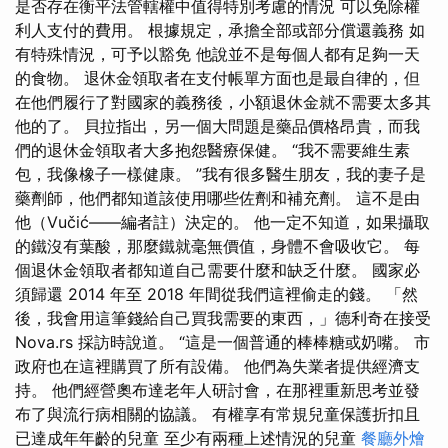
是否存在衡平法管轄權中值得特別考慮的情況 可以免除權
利人支付的費用。 根據規定，承擔全部或部分償還義務 如
有特殊情況，可予以豁免 他說並不是每個人都有足夠一天
的食物。 退休金領取者在支付帳單方面也是最自律的，但
在他們履行了對國家的義務後，小額退休金就不需要太多其
他的了。 貝拉指出，另一個大問題是藥品價格昂貴，而我
們的退休金領取者大多抱怨醫療保健。 “我不需要維生素
包，我像橡子一樣健康。 ”我有很多醫生朋友，我的妻子是
藥劑師，他們都知道該使用哪些佐劑和補充劑。 這不是由
他（Vučić——編者註）決定的。 他一定不知道，如果攝取
的鐵沒有葉酸，那麼鐵就毫無價值，身體不會吸收它。 每
個退休金領取者都知道自己需要什麼和缺乏什麼。 國家必
須歸還 2014 年至 2018 年間從我們這裡偷走的錢。 「然
後，我會用這筆錢給自己買我需要的東西，」德利奇在接受
Nova.rs 採訪時說道。 “這是一個普通的棒棒糖或奶嘴。 市
政府也在這裡購買了所有設備。 他們為失業者提供經濟支
持。 他們經營奧布達老年人研討會，在那裡重新思考並發
布了與流行病相關的協議。 有權享有常規兒童保護折扣且
已達成年年齡的兒童 至少有兩種上述情況的兒童
餐廳外燴