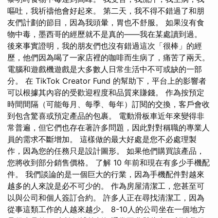
嘔吐，我祈禱他會好起來。 第二天，我不得不錯過了和朋
友們計劃的節目，因為我頭暈，胃也不舒服。 如果沒有食
物中毒，墨西哥的經歷就不是真的——我在某處讀到過。
後來事實證明，我的朋友們也沒有錯過這次「很棒」的經
歷，他們因為喝了一家店裡的咖啡而生病了，痛苦了兩天。
電腦和遊戲機遊戲是大多數人日常生活中不可或缺的一部
分。 在 TikTok Creator Fund 的幫助下，平台上的影響者
可以根據其內容的受歡迎程度和品質來賺錢。 作為按預定
時間間隔（可能每月、每季、每年）訂閱的交換，客戶會收
到包含驚喜或預定產品的包裹。 電動滑板車近年來變得非
常普遍，但它們也存在著許多問題，因此對對稱職的專業人
員的需求不斷增加。 這樣做的最大好處是您不必處理製
作，因為您的任務只是設計圖形。 如果他們購買該產品，
您將收到部分銷售價格。 了解 10 年前和現在有多少手機配
件。 我們談論的是一個巨大的行業，因為手機配件對越來
越多的人來說是必不可少的。 作為房屋清潔工，您甚至可
以與公司和個人簽訂合約。 許多人正在尋找清潔工，因為
從事這類工作的人越來越少。 8-10人的公司坐在一個地方