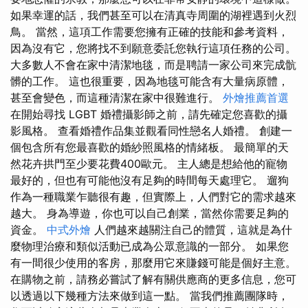
如果幸運的話，我們甚至可以在清真寺周圍的湖裡遇到火烈
鳥。 當然，這項工作需要您擁有正確的技能和參考資料，
因為沒有它，您將找不到願意委託您執行這項任務的公司。
大多數人不會在家中清潔地毯，而是聘請一家公司來完成骯
髒的工作。 這也很重要，因為地毯可能含有大量病原體，
甚至會變色，而這種清潔在家中很難進行。
外燴推薦首選
在開始尋找 LGBT 婚禮攝影師之前，請先確定您喜歡的攝
影風格。 查看婚禮作品集並觀看同性戀名人婚禮。 創建一
個包含所有您最喜歡的婚紗照風格的情緒板。 最簡單的天
然花卉拱門至少要花費400歐元。 主人總是想給他的寵物
最好的，但也有可能他沒有足夠的時間每天處理它。 遛狗
作為一種職業乍聽很有趣，但實際上，人們對它的需求越來
越大。 身為導遊，你也可以自己創業，當然你需要足夠的
資金。
中式外燴
人們越來越關注自己的體質，這就是為什
麼物理治療和類似活動已成為公眾意識的一部分。 如果您
有一間很少使用的客房，那麼用它來賺錢可能是個好主意。
在購物之前，請務必嘗試了解有關供應商的更多信息，您可
以透過以下幾種方法來做到這一點。 當我們推薦團隊時，