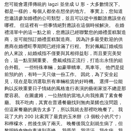
您可能會選擇傳統的 lagzi 並坐成 U 形 - 大多數情況下。
都是一樣的，每個人都坐在想坐的地方。 事實上，您知道
您邀請參加婚禮的公司類型，並且可以從中推斷誰應該坐在
哪裡。 但這裡有一些事情絕對應該在這個時候解決。 在婚
禮清單中的這一點之前，您應該已經聯繫您的婚禮蛋糕製造
商，並可能預訂婚禮蛋糕製造商。 因為許多最受歡迎的供
應商在婚禮旺季期間已經排滿了行程。 對於佩戴訂婚戒指
的人來說，結婚戒指不僅要與其相得益彰，而且要完美契
合，這一點至關重要。 疊戴戒指正流行，打造出永恆的組
合外觀。 一些特殊車輛，如豪華轎車、馬車等。 他們是提
前預約的，有時一天只做一份工作。 因此，為了安全起
見，現在是取消選取所有車輛租賃的好時機。 選擇一位能
夠以反映重要日子情緒的風格進行表演的藝術家並不總是那
麼容易。 在圖盧姆，一位熱情的當地人向我推薦了素食餐
廳。 我不吃肉，其實在普通餐廳找到無肉菜餚也沒問題，
但這家餐廳的廣告太多了，所以我就去那裡吃晚餐了。 我
花了大約 200 比索買了最貴的玉米餅（3 個較小的尺寸）
和檸檬水，然後生病了兩天。 晚餐後我立刻就生病了，但
黎明時食物中毒達到高峰。 我受苦，我流汗，我生病，我