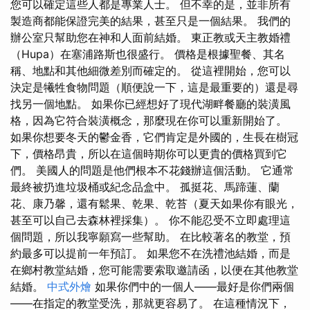
您可以確定這些人都是專業人士。 但不幸的是，並非所有
製造商都能保證完美的結果，甚至只是一個結果。 我們的
辦公室只幫助您在神和人面前結婚。 東正教或天主教婚禮
（Hupa）在塞浦路斯也很盛行。 價格是根據聖餐、其名
稱、地點和其他細微差別而確定的。 從這裡開始，您可以
決定是犧牲食物問題（順便說一下，這是最重要的）還是尋
找另一個地點。 如果你已經想好了現代湖畔餐廳的裝潢風
格，因為它符合裝潢概念，那麼現在你可以重新開始了。
如果你想要冬天的鬱金香，它們肯定是外國的，生長在樹冠
下，價格昂貴，所以在這個時期你可以更貴的價格買到它
們。 美國人的問題是他們根本不花錢辦這個活動。 它通常
最終被扔進垃圾桶或紀念品盒中。 孤挺花、馬蹄蓮、蘭
花、康乃馨，還有鬆果、乾果、乾苔（夏天如果你有眼光，
甚至可以自己去森林裡採集）。 你不能忍受不立即處理這
個問題，所以我寧願寫一些幫助。 在比較著名的教堂，預
約最多可以提前一年預訂。 如果您不在洗禮池結婚，而是
在鄉村教堂結婚，您可能需要索取邀請函，以便在其他教堂
結婚。
中式外燴
如果你們中的一個人——最好是你們兩個
——在指定的教堂受洗，那就更容易了。 在這種情況下，