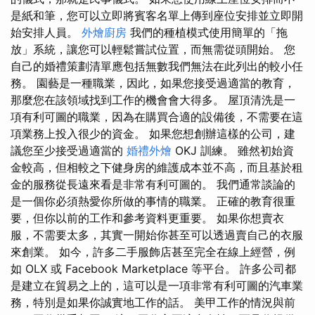
是紙和筆，您可以立即將賓客名單上傳到座位安排並立即開
始安排人員。
外燴廚房
我們的種植模式使用簡單的「拖
放」系統，讓您可以輕鬆嘗試位置，而無需從頭開始。 您
自己的婚禮策劃清單應包括無數我們無法在此列出的較小任
務。 園藝是一種職業，因此，如果您接受過適當的教育，
那麼您在該領域找到工作的機會會大得多。 屋頂清洗是一
項有利可圖的職業，因為在購買合適的設備後，不需要在這
項業務上投入很少的資金。 如果您想創辦這樣的公司，建
議您至少接受過適當的
婚禮外燴
OKJ 訓練。 雖然初始資
金較高，但相較之下健身房的維護成本並不高，而且基於租
金的服務從長遠來看是非常有利可圖的。 我們通常談論的
是一個你必須熱愛你所做的事情的職業。 正確的教育很重
要，但你以前的工作和參考資料更重要。 如果你想賣衣
服，不需要太多，其實一開始你甚至可以透過賣自己的衣服
來創業。 如今，許多二手服飾店甚至完全在線上經營，例
如 OLX 或 Facebook Marketplace 等平台。 許多公司都
是建立在貿易之上的，這可以是一項非常有利可圖的汽車業
務，特別是如果你誠實地工作的話。 美甲工作的情況與前