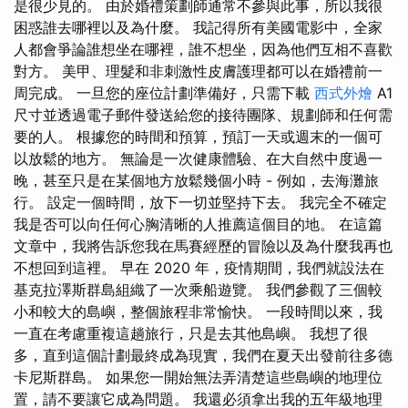
是很少見的。 由於婚禮策劃師通常不參與此事，所以我很
困惑誰去哪裡以及為什麼。 我記得所有美國電影中，全家
人都會爭論誰想坐在哪裡，誰不想坐，因為他們互相不喜歡
對方。 美甲、理髮和非刺激性皮膚護理都可以在婚禮前一
周完成。 一旦您的座位計劃準備好，只需下載
西式外燴
A1
尺寸並透過電子郵件發送給您的接待團隊、規劃師和任何需
要的人。 根據您的時間和預算，預訂一天或週末的一個可
以放鬆的地方。 無論是一次健康體驗、在大自然中度過一
晚，甚至只是在某個地方放鬆幾個小時 - 例如，去海灘旅
行。 設定一個時間，放下一切並堅持下去。 我完全不確定
我是否可以向任何心胸清晰的人推薦這個目的地。 在這篇
文章中，我將告訴您我在馬賽經歷的冒險以及為什麼我再也
不想回到這裡。 早在 2020 年，疫情期間，我們就設法在
基克拉澤斯群島組織了一次乘船遊覽。 我們參觀了三個較
小和較大的島嶼，整個旅程非常愉快。 一段時間以來，我
一直在考慮重複這趟旅行，只是去其他島嶼。 我想了很
多，直到這個計劃最終成為現實，我們在夏天出發前往多德
卡尼斯群島。 如果您一開始無法弄清楚這些島嶼的地理位
置，請不要讓它成為問題。 我還必須拿出我的五年級地理