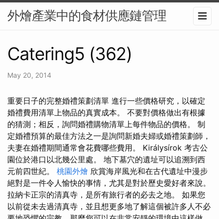
外燴產業中的食材供應鏈管理
Catering5 (362)
May 20, 2014
重要日子的完整婚禮策劃清單 進行一些價格研究，以確定
婚禮費用清單上物品的真實成本。 不要對價格做出有根據
的猜測；相反，詢問婚禮購物清單上每件物品的價格。 制
定婚禮預算的最佳方法之一是詢問新婚夫婦或婚禮策劃師，
夫妻在婚禮期間通常會花費哪些費用。 Királysírok 考古公
園位於港口以北幾公里處。 地下墓穴的遺址可以追溯到西
元前四世紀。
桃園外燴
欣賞海岸風光和在古代遺址中漫步
絕對是一件令人愉快的事情，尤其是對於歷史愛好者來說。
拉納卡正宗的清真寺，是所有旅行者的必去之地。 如果您
以前從未去過清真寺，並且想更多地了解這個被許多人不必
要地恐懼的宗教，那麼您可以在非常安靜的環境中這樣做。