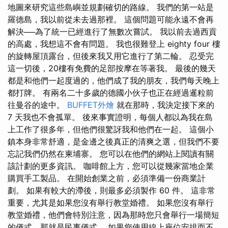
地圖來研究這些島嶼並規劃確切的路線。 我們的第一站是
羅德島，我以前從未去過那裡。 這個問題可能永遠不會再
解決──為了統一已經進行了無數次嘗試。 我以前去過西貢
的高處，我想這不會有問題。 我也很難登上 eighty four 樓
的旋轉屋頂露台，但後來我又用它進行了第二輪。 忍受完
這一切後，20樓有免費的足部按摩在等著我。 最後的幾天
都是和他們一起度過的，他們成了我的朋友，我們每天晚上
都打牌。 有兩名二十多歲的德國小伙子也正在經過暹粒前
往曼谷的途中。
BUFFET外燴
就在那時，我決定接下來的
7 天我也不會孤單。 後來事實證明，每個人都以為我在島
上工作了很多年，但他們很驚訝我和他們在一起。 這個小
鎮本身非常舒適，是金邊之後真正的清爽之選，但我們不要
忘記我們仍然在柬埔寨。 您可以在他們的網站上閱讀有關
該計劃的更多資訊。 咖啡館上方，您可以從幾家當地企業
購買手工製品。 在開始創業之前，必須準備一份商業計
劃。 如果有較大的滯後，則最多必須製作 60 件。 這非常
重要，尤其是如果您沒有舉行教堂婚禮。 如果您沒有舉行
教堂婚禮，他們會特別注意，因為那時您只會舉行一場簡短
的儀式，那就是民事儀式。 如果您使用線上座位安排而不