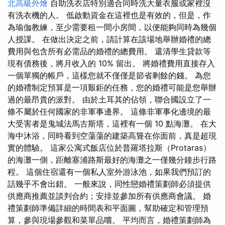
北高級外燴
自助洗衣店特別適合同時洗大量衣服或家裡沒
有洗衣機的人。 低啟動資金在這裡也是有效的，但是，作
為瑜伽教練，至少需要租一間小房間，以便能夠同時為幾個
人授課。 在做出決定之前，請計算在該場地舉辦婚禮的總
費用與包含所有必需品的婚禮的總費用。 還清學生貸款等
現有債務後，將月收入的 10% 留出。 將婚禮費用直接存入
一個單獨的帳戶，這樣您就不僅僅是節省剩餘的錢。 為您
的婚禮制定預算是一項艱鉅的任務，您的婚禮可能是您舉辦
過的最昂貴的派對。 由於土耳其的佔領，聯合國設立了一
條不屬於任何國家的非軍事邊界。 這條非軍事化邊境的最
大受害者是鬼城法馬古斯塔，這裡有一個 10 點海灘。 在大
海中沐浴，同時看到空蕩蕩的建築高聳在你面前，真是超現
實的體驗。 這家公寓式飯店位於普羅塔拉斯（Protaras）
的海灘一側，距離塞浦路斯最好的海灘之一僅幾分鐘步行路
程。 這個住宿還有一個私人室外游泳池，如果我們預訂的
話幾乎不會出錯。 一般來說，同性戀婚禮策劃師必須提供
供應商推薦並談判合約；安排並參加所有供應商會議。 婚
禮策劃師準備詳細的時間表和平面圖，幫助確定和管理預
算，參與現場參觀和菜單品嚐。 平均而言，婚禮策劃師為