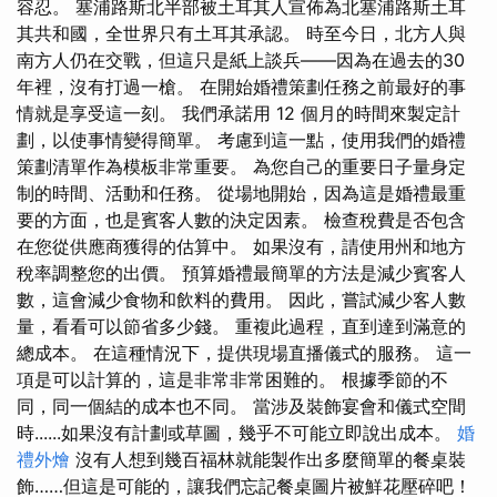
容忍。 塞浦路斯北半部被土耳其人宣佈為北塞浦路斯土耳
其共和國，全世界只有土耳其承認。 時至今日，北方人與
南方人仍在交戰，但這只是紙上談兵——因為在過去的30
年裡，沒有打過一槍。 在開始婚禮策劃任務之前最好的事
情就是享受這一刻。 我們承諾用 12 個月的時間來製定計
劃，以使事情變得簡單。 考慮到這一點，使用我們的婚禮
策劃清單作為模板非常重要。 為您自己的重要日子量身定
制的時間、活動和任務。 從場地開始，因為這是婚禮最重
要的方面，也是賓客人數的決定因素。 檢查稅費是否包含
在您從供應商獲得的估算中。 如果沒有，請使用州和地方
稅率調整您的出價。 預算婚禮最簡單的方法是減少賓客人
數，這會減少食物和飲料的費用。 因此，嘗試減少客人數
量，看看可以節省多少錢。 重複此過程，直到達到滿意的
總成本。 在這種情況下，提供現場直播儀式的服務。 這一
項是可以計算的，這是非常非常困難的。 根據季節的不
同，同一個結的成本也不同。 當涉及裝飾宴會和儀式空間
時......如果沒有計劃或草圖，幾乎不可能立即說出成本。
婚
禮外燴
沒有人想到幾百福林就能製作出多麼簡單的餐桌裝
飾……但這是可能的，讓我們忘記餐桌圖片被鮮花壓碎吧！