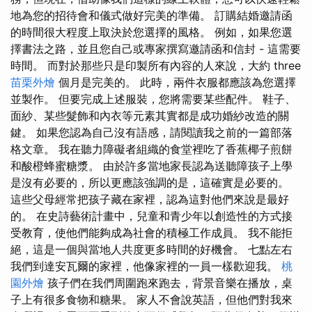
地為您的招待會和儀式做好完美的準備。 訂購結婚邀請函
的時間很大程度上取決於您選擇的風格。 例如，如果您選
擇書法之路，並且您自己或專家撰寫邀請函和信封 - 這需要
時間。 而對於那些只是印製所有內容的人來說，大約 three
苗栗外燴
個月是完美的。 此時，兩件衣服都應該為您選擇
並製作。 但要完成上述服裝，您將需要某些配件。 鞋子、
面紗、某些髮飾和內衣等元素其實都是成功婚紗改造的關
鍵。 如果您認為自己沒有語感，請閱讀我之前的一篇部落
格文章。 我在聽力障礙者組織的食堂裡吃了香蕉椰子煎餅
和酸橙蜂蜜糖漿。 由於許多當地家長認為送聽障孩子上學
是沒有必要的，所以更應該強調的是，這確實是必要的。
這些父母經常把孩子藏在家裡，認為這對他們來說是最好
的。 在史詩藝術計畫中，兒童和青少年以創造性的方式接
受教育，使他們能夠成為社會的積極工作成員。 我不能拒
絕，這是一個與當地人共度更多時間的好機會。 七點左右
我們到達安瓦爾的家裡，他像家裡的一員一樣歡迎我。
桃
園外燴
孩子們在我們周圍跑來跑去，背景音樂在播放，桌
子上有很多食物和糖果。 家人不會說英語，但他們對我來