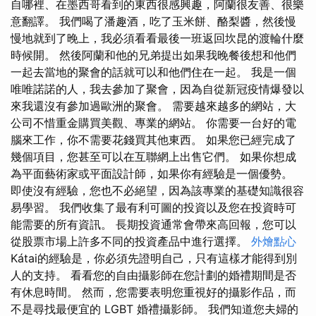
自哪裡、在墨西哥看到的東西很感興趣，阿蘭很友善、很樂
意翻譯。 我們喝了潘趣酒，吃了玉米餅、酪梨醬，然後慢
慢地就到了晚上，我必須看看最後一班返回坎昆的渡輪什麼
時候開。 然後阿蘭和他的兄弟提出如果我晚餐後想和他們
一起去當地的聚會的話就可以和他們住在一起。 我是一個
唯唯諾諾的人，我去參加了聚會，因為自從新冠疫情爆發以
來我還沒有參加過歐洲的聚會。 需要越來越多的網站，大
公司不惜重金購買美觀、專業的網站。 你需要一台好的電
腦來工作，你不需要花錢買其他東西。 如果您已經完成了
幾個項目，您甚至可以在互聯網上出售它們。 如果你想成
為平面藝術家或平面設計師，如果你有經驗是一個優勢。
即使沒有經驗，您也不必絕望，因為該專業的基礎知識很容
易學習。 我們收集了最有利可圖的投資以及您在投資時可
能需要的所有資訊。 長期投資通常會帶來高回報，您可以
從股票市場上許多不同的投資產品中進行選擇。
外燴點心
Kátai的經驗是，你必須先證明自己，只有這樣才能得到別
人的支持。 看看您的自由攝影師在您計劃的婚禮期間是否
有休息時間。 然而，您需要表明您重視好的攝影作品，而
不是尋找最便宜的 LGBT 婚禮攝影師。 我們知道您夫婦的