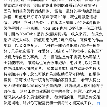
樂意教這種語言（到目前為止我到處都看到過這種情況），
因為他們很高興我們感興趣。 當然，最好的事情總是報讀
課程，即使您只打算在該國停留1-2年，我也建議您這樣
做。 好吧，它可能會發生，你永遠不知道，然後你會很高
興你學到了一些東西。 YouTube 也可以被視為一個工作場
所，因為 YouTube 是許多攝影師的唯一收入來源。 如果您
想取得更大成功，請使用您的照片建立網站，這樣您的作品
集就可以吸引更多人。 也許你一開始會把攝影當作一種愛
好，只是把它當作一種愛好，但隨著時間的推移，它甚至可
以變成你自己的事業。 另一個優點是你不需要成為專業人
士就能賺錢。 該網站也適合收集經驗，您以後可以將其用
作更認真的公司的參考。 如果您喜歡組織並始終努力按照
特定順序行事，您也可以作為虛擬助理堅守陣地。 如果你
擅長，它可以成為一項有利可圖的家庭生意。 看守人從公
寓大樓裡的每個家庭收到少量的錢，以處理與大樓相關的行
政任務。 這項工作自然屬於女性的事業，但最近你也可以
發現越來越多的男性藝術家。 教舞蹈的唯一問題是你必須
決定場地，所以你可能需要租一個房間才能完成工作。
台