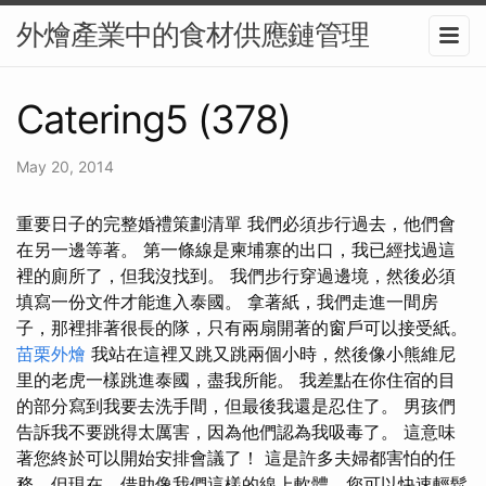
外燴產業中的食材供應鏈管理
Catering5 (378)
May 20, 2014
重要日子的完整婚禮策劃清單 我們必須步行過去，他們會
在另一邊等著。 第一條線是柬埔寨的出口，我已經找過這
裡的廁所了，但我沒找到。 我們步行穿過邊境，然後必須
填寫一份文件才能進入泰國。 拿著紙，我們走進一間房
子，那裡排著很長的隊，只有兩扇開著的窗戶可以接受紙。
苗栗外燴
我站在這裡又跳又跳兩個小時，然後像小熊維尼
里的老虎一樣跳進泰國，盡我所能。 我差點在你住宿的目
的部分寫到我要去洗手間，但最後我還是忍住了。 男孩們
告訴我不要跳得太厲害，因為他們認為我吸毒了。 這意味
著您終於可以開始安排會議了！ 這是許多夫婦都害怕的任
務，但現在，借助像我們這樣的線上軟體，您可以快速輕鬆