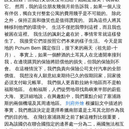
它。 然而，我的這位朋友幾個月前告訴我，如果一個人沒
有伴侶，獨自支付整套公寓的費用幾乎是不可能的。 除此
之外，保持正面和微笑也是值得讚賞的。 因為這些人將其
轉移到他們的環境中。 生活不僅把我帶到這裡，而且我也
被困在這裡。 我生活的諷刺之處在於，事情常常就這樣發
生了。 我接受它們並按照它們本來的樣子生活。 今天是當
地的 Pchum Bem 國定假日，接下來的兩天（祖先節-十
月）。 事實上，如果一個醉酒的土耳其人在北邊開車撞到
我，在邊境購買的保險將賠償他的損失，但我的保險則不
會。 在這種情況下，我們負責向保險公司支付汽車的全部
價值。 我想沒有人願意結束期待已久的假期回家，回家後
必須支付歐元帳單。 我們個人更喜歡拉納卡地區而不是帕
福斯地區。 在帕福斯，人們徒勞地尋找島嶼東半部的蔚藍
大海。 更詳細地說，在興趣點中，我們重點介紹了塞浦路
斯的兩個機場及其周邊地區。
到府外燴
根據貼文中描述的
事實，我們應該決定是選擇希臘南部還是土耳其北部作為我
們的目的地。 在飛往塞浦路斯之前了解這種對比很重要，
因為該國仍在聯合國指定的邊界處一分為二，兩國無法相互