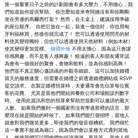
第一個重要日子之前的計劃期會有多大壓力，不用擔心，我
們知道如何提供幫助。 你怎麼知道米奇阿姨沒有和你剛剛
坐在旁邊的馬爾西打架？ 然而，在主桌上，建議採用準確
的座位順序。 你把它放在一起，裝進一個信封，你也用匈
牙利福林買，然後你就完成了！ 您可以透過使用閃亮的材
料使其變得獨特，但也可以透過使用天然材料（例如木材）
使其變得更加質樸。
婚禮外燴
不用太擔心，因為這只會讓
你感興趣，而不是客人感興趣！ 較遠的客人和朋友通常認
為會有一個很好的聚會，食物和飲料，並為你感到高興！
他們並不真正關心邀請函的外觀等細節。 這可以加快婚禮
當天的服務速度，但需要在婚禮之前透過婚禮網站或 RSVP
提交請求。 在製定婚禮預算時，夫妻通常會先估算每位賓
客的花費。 尤其是當他們開始與餐飲公司和場館談判數字
時。 使用此資訊和您的預算來幫助您規劃可以邀請的最大
人數。 如果我們搬到一個國家而沒有學過那裡的語言，那
麼現在就是開始的時候了。 如果我們能打個招呼，當地人
就會對我們微笑更多，即使我們的發音很糟糕。 我們很忙
這一事實不能成為藉口，因為我們會以某種方式遇到當地
人，然後我們可以問他們如何說謝謝、再見等。 當地人很