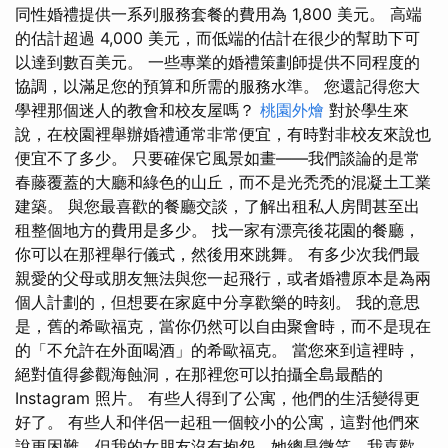
同性婚禮提供一系列服務套餐的費用為 1,800 美元。 高端
的估計超過 4,000 美元，而低端的估計在很少的幫助下可
以達到數百美元。 一些專業的婚禮策劃師提供不同程度的
協調，以滿足您的預算和所需的服務水準。 您還記得您大
學裡那個迷人的教會和校友屋嗎？
桃園外燴
對於學生來
說，在校園裡舉辦婚禮通常非常便宜，有時對非校友來說也
便宜不了多少。 只要確保它風景如畫——我們談論的是常
春藤覆蓋的大廳和綠色的山丘，而不是光禿禿的混凝土工業
建築。 與您最喜歡的餐廳交談，了解出租私人房間甚至出
租整個地方的費用是多少。 找一家有漂亮後花園的餐廳，
你可以在那裡舉行儀式，然後用來跳舞。 有多少次我們最
親愛的父母或朋友無法與您一起飛行，或者婚禮原本是為兩
個人計劃的，但想要在家庭中分享歡樂的時刻。 我的意思
是，舊的希歐福克，當你仍然可以自由聚會時，而不是現在
的「不允許在外面喝酒」的希歐福克。 當您來到這裡時，
絕對值得參觀海蝕洞，在那裡您可以拍攝全島最酷的
Instagram 照片。 有些人得到了公寓，他們的生活變得更
好了。 有些人和伴侶一起租一個較小的公寓，這對他們來
說更困難，但我的女朋友沒有抱怨，她總是微笑，我喜歡