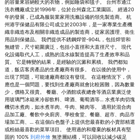
的容量來容納較大的衣物，例如睡袋和毯子。 台州市通江
洗衣機廠成立於1996年，位於台州森北工業園區。 經過20
年的發展，已成為服裝業家用洗滌設備的領先製造商。 杭
州港宇保健品有限公司成立於2003年，是一家專業生產機
織非織造布及相關非織造成品的製造商，從家居護理、衛生
用品到保健品。 我們提供不銹鋼焊管-904L，包括焊管和
無縫管，尺寸範圍廣泛，包括小直徑和大直徑尺寸。 現代
化設備取代人工，成熟的流水線製造提高了生產效率和品
質。 它是轉變的結果，是經驗的沉澱和累積。 我們都知
道，飯店客房產品的生產廠商有很多。 在以後的使用中，
出現了問題，可能連廠商都沒有發現。 在這種情況下，供
應也是一個問題，要找到生產廠商就會比較困難，因為數量
少，價格又很貴。 餐廳、小酒館或夜總會等酒店業廣泛使
用玻璃門冰箱來冷卻飲料、啤酒、葡萄酒等... 水煮羊肉切塊
機切水煮肉，如水煮羊肉、牛肉、豬肉等。 適用於混合肉
品加工廠、餐飲中央廚房、學校食堂、餐廳、超市、肉品市
場加工商、... 在這個白色盤子上提供您最喜歡的小賣部精選
或粉絲最喜歡的菜單項目。 使用過的和廢棄的板材具有堅
固的 100%
到府外燴
無塗層結構，可以回收以減少碳足