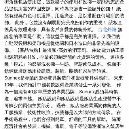
街角麵包店使用它，這款盤子的使用和投擲一定能為您的產
品提供所需的堅固支撐，同時為您節省一些額外的錢！ 紙
盤有經典白色可供選擇，用途廣泛，足以搭配任何場所的裝
飾。 此外，它並沒有削弱對完美烹飪創作的重視！ 該板直
徑具有紋理邊緣，具有客戶喜愛的傳統外觀。
台北外燴
無
論您的專業是什麼，這款盤子都是完美的選擇。 2.我們的
自動製袋機和柔印機是從德國和日本進口的非常先進的設
備。 【產品特點】最溫和-高效的消毒劑。 由於電力佔工業
能源消耗的11%，企業必須制定節約此資源的策略。 選擇多
種「模式」的節能洗衣機—生態、智慧或低成本。 鏡面不
銹鋼板廣泛應用於建築、裝飾、櫥櫃和家居等領域。
Sunnex是專業的瓷器餐具製造商和瓷器餐具供應商。 未來
10年，我們預計中國餐飲設備產業將發生一系列變化。 作
為一個擁有40多年歷史的專業品牌，Sunnex必須與時俱
進，追求卓越。 飯店設備和飯店設備是飯店生產經營中不
可缺少的兩個主要部分。 過去，飯店服務業屬於傳統的人
工服務業，技術性較強，技藝都是以大師的方式傳承。 在
手術過程中，他們會得到簡單、舒適的工具的幫助。 隨著
經濟社會的發展，機械、電氣、電子等設備逐漸進入飯店生