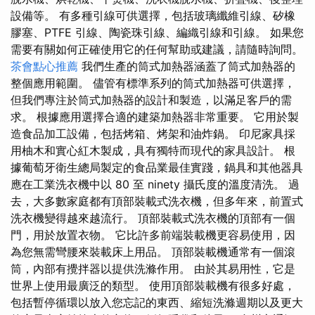
設備等。 有多種引線可供選擇，包括玻璃纖維引線、矽橡
膠塞、PTFE 引線、陶瓷珠引線、編織引線和引線。 如果您
需要有關如何正確使用它的任何幫助或建議，請隨時詢問。
茶會點心推薦
我們生產的筒式加熱器涵蓋了筒式加熱器的
整個應用範圍。 儘管有標準系列的筒式加熱器可供選擇，
但我們專注於筒式加熱器的設計和製造，以滿足客戶的需
求。 根據應用選擇合適的建築加熱器非常重要。 它用於製
造食品加工設備，包括烤箱、烤架和油炸鍋。 印尼家具採
用柚木和實心紅木製成，具有獨特而現代的家具設計。 根
據葡萄牙衛生總局製定的食品業最佳實踐，鍋具和其他器具
應在工業洗衣機中以 80 至 ninety 攝氏度的溫度清洗。 過
去，大多數家庭都有頂部裝載式洗衣機，但多年來，前置式
洗衣機變得越來越流行。 頂部裝載式洗衣機的頂部有一個
門，用於放置衣物。 它比許多前端裝載機更容易使用，因
為您無需彎腰來裝載床上用品。 頂部裝載機通常有一個滾
筒，內部有攪拌器以提供洗滌作用。 由於其易用性，它是
世界上使用最廣泛的類型。 使用頂部裝載機有很多好處，
包括暫停循環以放入您忘記的東西、縮短洗滌週期以及更大