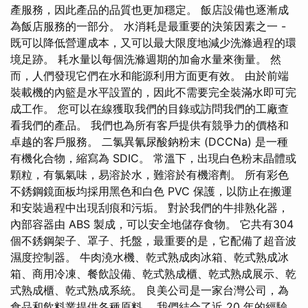
產服務，因此產品的品質也更加穩定。 飯店設備也逐漸成
為飯店服務的一部分。 水消耗是最重要的決策因素之一 -
既可以降低營運成本，又可以最大限度地減少洗滌過程的環
境足跡。 耗水量以每個洗滌週期的加侖水量來衡量。 然
而，人們發現它們在水和能源利用方面更有效。 由於前端
裝載機的內籃是水平設置的，因此不需要完全裝滿水即可完
成工作。 您可以在線獲取我們的目錄或訪問我們的工廠查
看我們的產品。 我們也為所有客戶提供有競爭力的價格和
卓越的客戶服務。 二氯異氰尿酸鈉粉末 (DCCNa) 是一種
有機化合物，縮寫為 SDIC。 常溫下，出現白色粉末晶體或
顆粒，有氯氣味，易溶於水，難溶於有機溶劑。 所有彩色
不銹鋼鏡面板均採用黑色和白色 PVC 保護，以防止在搬運
和安裝過程中出現刮痕和污垢。 對於我們的牛排熟化器，
內部容器由 ABS 製成，可以安全地儲存食物。 它共有304
個不銹鋼架子、罩子、托盤，最重要的是，它配備了超音波
濕度控制器。 牛肉澆水機、乾式熟成肉冰箱、乾式熟成冰
箱、商用冷凍、餐飲設備、乾式熟成櫃、乾式熟成展示、乾
式熟成櫃、乾式熟成系統。 良美公司是一家台灣公司，為
食品和飲料業提供各種原料。 我們結合了近 20 年的經驗