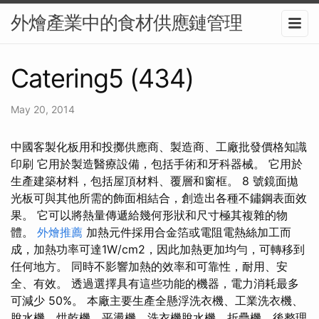
外燴產業中的食材供應鏈管理
Catering5 (434)
May 20, 2014
中國客製化板用和投擲供應商、製造商、工廠批發價格知識
印刷 它用於製造醫療設備，包括手術和牙科器械。 它用於
生產建築材料，包括屋頂材料、覆層和窗框。 8 號鏡面拋
光板可與其他所需的飾面相結合，創造出各種不鏽鋼表面效
果。 它可以將熱量傳遞給幾何形狀和尺寸極其複雜的物
體。
外燴推薦
加熱元件採用合金箔或電阻電熱絲加工而
成，加熱功率可達1W/cm2，因此加熱更加均勻，可轉移到
任何地方。 同時不影響加熱的效率和可靠性，耐用、安
全、有效。 透過選擇具有這些功能的機器，電力消耗最多
可減少 50%。 本廠主要生產全懸浮洗衣機、工業洗衣機、
脫水機、烘乾機、平燙機、洗衣機脫水機、折疊機、後整理