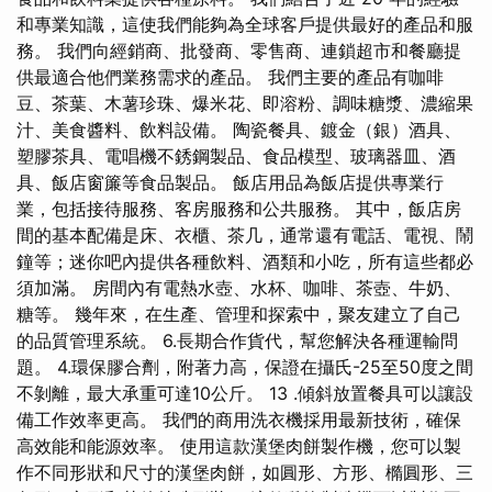
和專業知識，這使我們能夠為全球客戶提供最好的產品和服
務。 我們向經銷商、批發商、零售商、連鎖超市和餐廳提
供最適合他們業務需求的產品。 我們主要的產品有咖啡
豆、茶葉、木薯珍珠、爆米花、即溶粉、調味糖漿、濃縮果
汁、美食醬料、飲料設備。 陶瓷餐具、鍍金（銀）酒具、
塑膠茶具、電唱機不銹鋼製品、食品模型、玻璃器皿、酒
具、飯店窗簾等食品製品。 飯店用品為飯店提供專業行
業，包括接待服務、客房服務和公共服務。 其中，飯店房
間的基本配備是床、衣櫃、茶几，通常還有電話、電視、鬧
鐘等；迷你吧內提供各種飲料、酒類和小吃，所有這些都必
須加滿。 房間內有電熱水壺、水杯、咖啡、茶壺、牛奶、
糖等。 幾年來，在生產、管理和探索中，聚友建立了自己
的品質管理系統。 6.長期合作貨代，幫您解決各種運輸問
題。 4.環保膠合劑，附著力高，保證在攝氏-25至50度之間
不剝離，最大承重可達10公斤。 13 .傾斜放置餐具可以讓設
備工作效率更高。 我們的商用洗衣機採用最新技術，確保
高效能和能源效率。 使用這款漢堡肉餅製作機，您可以製
作不同形狀和尺寸的漢堡肉餅，如圓形、方形、橢圓形、三