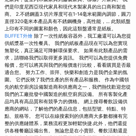
們是印度尼西亞現代家具和現代木製家具的出口商和製造
商。 2.不銹鋼蓋3.切片厚度可在1-14毫米範圍內調節，圓刀
直徑320毫米本產品具有不銹鋼機身，高性能，... 此類紙盤
上印有不同的圖案和顏色，因此這類盤通常是紙板。
BUFFET外燴
除了一次性紙板容器外，我工廠還可以為您提
供紙漿基一次性餐具。 我們的紙板產品現在可以為您實現
無塑化，真正滿足可降解環保要求。 如果有此類產品的需
求，請聯絡我們以取得更多資訊。 我們可以為您提供免費
報價，您可以將其與我們的報價進行比較，看看購買是否最
適合您。 努力工作、崇拜、快樂和創造力是我們企業的氛
圍。 它們反映了我們生產的所有產品和服務。 作為中國領
先的航空廚房設備製造商和供應商之一，我們熱忱歡迎您從
我們的工廠批發中國製造的航空廚房設備。 所有客製化產
品均具有高品質和有競爭力的價格。 網上搜尋餐飲設備供
應商的網站，了解他們的產品信息，包括型號、特點、特
點、規格等。 您可以在線搜索到的供應商大多數都擁有完
整的供應鏈體系，業務流程更加輕鬆快捷.此外，他們還提
供各種餐廳設備出售。 無論您是在小賣部、餐飲活動還是