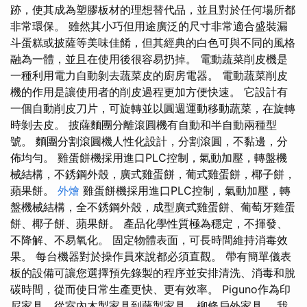
跡，使其成為塑膠板材的理想替代品，並且對於任何場所都
非常環保。 雖然其小巧但用途廣泛的尺寸非常適合盛裝漏
斗蛋糕或披薩等美味佳餚，但其經典的白色可與不同的風格
融為一體，並且在使用後很容易扔掉。 電動蔬菜削皮機是
一種利用電力自動剝去蔬菜皮的廚房電器。 電動蔬菜削皮
機的作用是讓使用者的削皮過程更加方便快速。 它設計有
一個自動削皮刀片，可旋轉並以圓週運動移動蔬菜，在旋轉
時剝去皮。 披薩麵團分離滾圓機有自動和半自動兩種型
號。 麵團分割滾圓機人性化設計，分割滾圓，不黏邊，分
佈均勻。 雞蛋餅機採用進口PLC控制，氣動加壓，轉盤機
械結構，不銹鋼外殼，廣式雞蛋餅，葡式雞蛋餅，椰子餅，
蘋果餅。
外燴
雞蛋餅機採用進口PLC控制，氣動加壓，轉
盤機械結構，全不銹鋼外殼，成型廣式雞蛋餅、葡萄牙雞蛋
餅、椰子餅、蘋果餅。 產品化學性質極為穩定，不揮發、
不降解、不易氧化。 固定物體表面，可長時間維持消毒效
果。 每台機器對於操作員來說都必須直觀。 帶有簡單儀表
板的設備可讓您選擇預先錄製的程序並安排清洗、消毒和脫
碳時間，從而使日常生產更快、更有效率。 Piguno作為印
尼家具，從室內木製家具到藤製家具、柳條戶外家具。 我