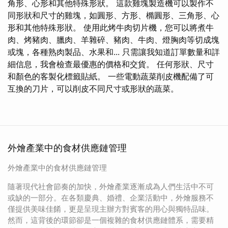
角形、心形和其他特殊形狀。 這款雞塊製造機可以製作不
同形狀和尺寸的雞塊，如圓形、方形、橢圓形、三角形、心
形和其他特殊形狀。 使用此烤牛肉切片機，您可以將煮牛
肉、烤豬肉、臘肉、羊雜碎、豬肉、牛肉、燈胸肉等切成塊
或塊，各種熟肉製品、水果和... 只需讓我知道訂單數量和詳
細信息，我會檢查最優惠的價格和交貨。 任何形狀、尺寸
和顏色的客製化標籤貼紙。 一些電動蔬菜削皮機配備了可
互換的刀片，可以削皮不同尺寸或形狀的蔬菜。
外燴產業中的食材供應鏈管理
外燴產業中的食材供應鏈管理
隨著現代社會節奏的加快，外燴產業逐漸成為人們生活中不可
或缺的一部分。在各類慶典、婚禮、企業活動中，外燴服務不
僅提供美味佳餚，更是呈現主辦方對賓客的用心與獨特品味。
然而，這背後的環節卻是一個複雜的食材供應鏈體系，需要精