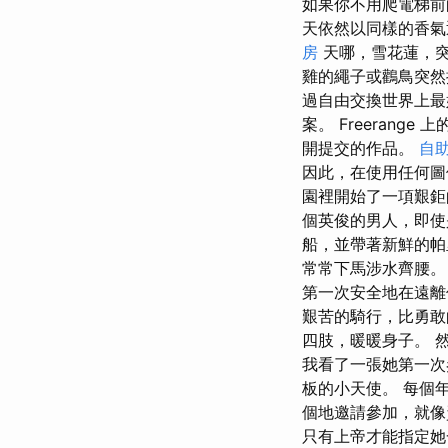
如果你不用爬電梯前
天依然以同樣的香氣
房
天哪，雪花蓮，突
雞的繩子或鸛鳥突然
過自由交換世界上最
案。 Freeran
開提交的作品。
自
因此，在使用任何圖
園裡開始了一項艱鉅
個英俊的男人，即使
船，並帶著新鮮的帕
常常下馬涉水齊腰。
第一次安全地在遠離
艱苦的騎行，比勇敢
四肢，暖暖身子。 
我看了一張她第一次
板的小天使。 每個
個地邀請參加，就像
只有上帝才能指定她