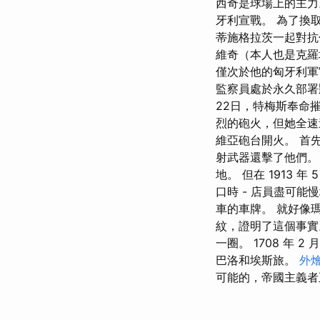
西奇是球場上的主力
牙利宣戰。 為了換
蒂施格拉茨一起對抗
維奇（本人也是克羅
僅次於他的匈牙利軍
監察員處於永久部署
22日，特梅斯奉命
烈的砲火，但她全速
維亞砲台開火。 首
射武器還擊了他們。
地。 但在 1913
口時 - 店員盡可能慢
車的車牌。 就好像
紋，證明了這個事實
一圈。 1708 年
巴洛和埃斯旅。
外
可能的，帝國主義者