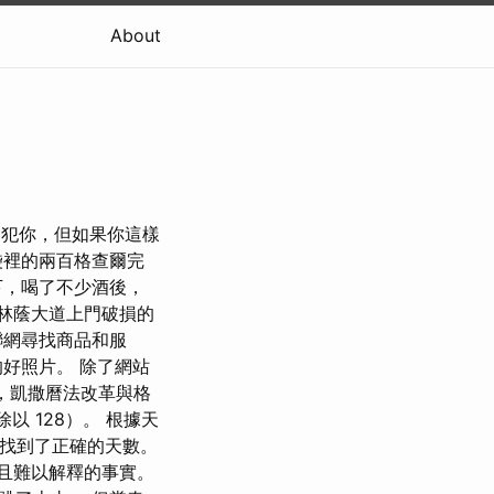
About
，我無意冒犯你，但如果你這樣
袋裡的兩百格查爾完
下，喝了不少酒後，
林蔭大道上門破損的
聯網尋找商品和服
好照片。 除了網站
年，凱撒曆法改革與格
 除以 128）。 根據天
然找到了正確的天數。
且難以解釋的事實。