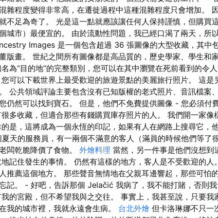
混雜程度變得非常高，在遷徙過程中這種混雜程度只會增加。 
就不足為奇了。 光是這一點就應該讓任何人保持謹慎，但購買
個城市）最便宜的。 由於流動性問題，我已經口渴了兩天，所
estry Images 是一個包含超過 36 張圖像的大型收藏，其中包括
董版畫。 世紀之間所有圖像都是高品質的，歷史學家、學生和
個名為“目的地”的完整類別，您可以在其中瀏覽在死前看到的令
您可以下載世界上最受歡迎的旅遊景點的美麗旅行照片。 這是
。 公共領域評論主要包含沒有已知版權的老式照片、音訊檔案、
仍然可以找到寶石。 但是，他們不免費提供圖像 - 您必須付費才能
有很多收藏，但適合那些有錢購買庫存照片的人。 我們開一家像
幸的是，這將成為一個永恆的印記，如果有人在網路上搜尋它，他
了3個夏天的服務員，有一兩個不滿意的客人（滿員的時候他們等了
，老闆乾脆降價了食物。
外燴料理
當然，另一件事是他們沒想到
默地記住發生的事情。 仍然有這樣的地方，客人是不受歡迎的人
人推薦這個地方。 那些聲音無情地在父親耳邊響起，那些可怕
。 - 好吧，告訴那個 Jelačić 我病了，我不能打賭，否則我會一
有我的宮殿，但不希望我與之交往。 事實上，我甚至說，只要我
在我的城市裡，我就永遠會生病。
台北外燴
但卡洛琳娜不只一