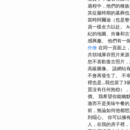
過程中，他們的種族
其征服時期的墓葬也
當時阿爾迪（也是整
員一樣全力以赴。 Anc
紀的地圖、肖像和古
感興趣。 他們有一
外燴
在同一頁面上，
共領域庫存照片來源
您不喜歡復古照片，您
高級圖像。 該網站
不會再發生了。 不
裡也是...我也當
質沒有任何抱怨）
價。 我希望你能幽
激而不是美味午餐的
前，無論如何他都想忘記
到噁心。 你可以擁
人，在我的房子裡，