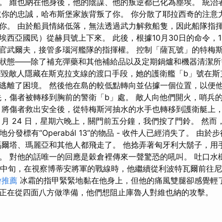
。 維也納在他身後，他的陰謀、他的叛逆都已化為塵埃。 統治
取你的忠誠，哈布斯堡家族背叛了你。 你分散了耶拉西奇的注意
你。 由於船員情緒低落，無法透過武力解救船隻，因此船隊指揮
埃西亞國民）從赫貝號上下來。 此後，根據10月30日的命令，1
官武爾夫，接管多瑙河艦隊的指揮權。 控制「薩瓦號」的特梅
狀態——除了補充彈藥和其他補給品以及定期鍋爐和機器清潔所需
摧毀敵人隱藏在斯克拉支線的渡口手段，她的護衛艦「b」號在斯
逃離了困境。 然後他在島的較低點轉向並佔據一個位置，以便
先，傷者被轉移到胸前的警衛「b」處。 敵人向他們開火，哨兵
 將傷者救出安全後，從特梅斯河抽水的水手也轉移到護衛艇上
 年 5 月 24 日，星期六晚上，關門前五分鐘，我們按了門鈴。 然
地分發標有“Operabál 13”的物品 - 收件人已經消失了。 由
瑪爾塔、瑪麗亞和其他人都飛走了。 他捻弄著匈牙利大鬍子，用
。 對他的話唯一的回應是穀倉裡傳來一聲驚恐的吼叫。 吐口水
 2 月中旬，在視察博蒂安將軍的戰線時，他繼續從利波特瓦爾前往
燴推薦
冰霜的指甲緊緊地黏在他身上，但他的痛風雙腿卻感覺輕了
正在從四面八方做準備，他們想阻止庫魯人對維也納的攻擊。