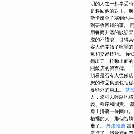
明的人在一起享受時
是趕回他的對手、航
斯卡爾金子塞到他
到要收回錢的事。 
用餐而升溫的談話聲
麼的不禮貌，引得其
客人們開始了喧鬧的
氣和交易技巧。 你
掏出刀，拉動上面的
閱飯店的留言簿。
頭看是否有人從飯店
您的作品集應包括從
要額外的員工。
茶
人，您可以輕鬆地將
義、秩序和問責。 基坦
肩上掛著一條圍巾。
槽裡的人；那個智勝
走了。
外燴推薦
當
沒貨了，儘管裡面有