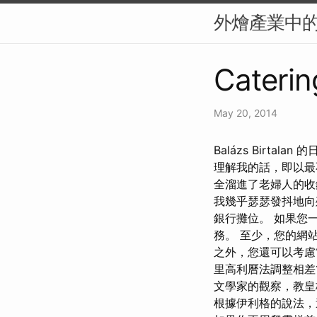
外燴產業中
Caterin
May 20, 2014
Balázs Birtal
理解我的話，即以最
全溜進了老婦人的收
我幾乎瑟瑟發抖地向
銀行攤位。 如果您
務。 至少，您的網
之外，您還可以考慮
里高利曆法調整相差16
文學家的觀察，教皇
根據伊利格的說法，