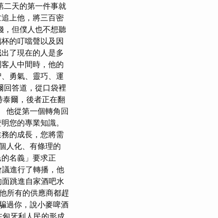
第二天的第一件事就
忙追上他，將三百密
錢，但僕人也不想聽
璃杯的叮噹聲以及因
喊出了現在的人是多
綢客人中間時，他的
智、勇氣、靈巧、運
德爾回答道，從口袋裡
特泰爾，後者正在翻
 他從第一個轉角回
證明您的專業知識。
業務的成長，您將需
個人化、有條理的
民的名義」要求正
也對會議進行了轉播，他
的面跳進自家酒吧水
他所有的供應商都趕
騙過你，說小麥啤酒
在匈牙利人民的形成