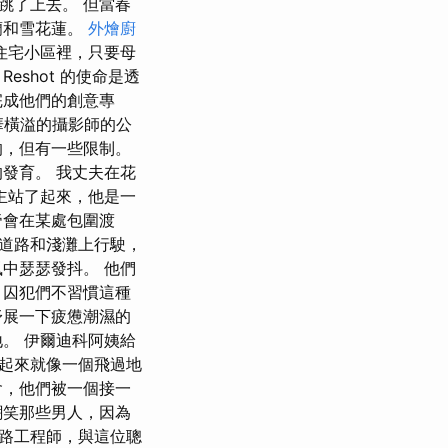
跳了上去。 但當春
蘭和雪花蓮。
外燴廚
住宅小區裡，只要母
shot 的使命是透
完成他們的創意專
才華橫溢的攝影師的公
目的，但有一些限制。
發育。 我丈夫在花
主站了起來，他是一
帝會在某處包圍渡
道路和淺灘上行駛，
中瑟瑟發抖。 他們
 囚犯們不習慣這種
舒展一下疲憊潮濕的
。 伊爾迪科阿姨給
起來就像一個飛過地
會，他們被一個接一
嘲笑那些男人，因為
路工程師，與這位聰