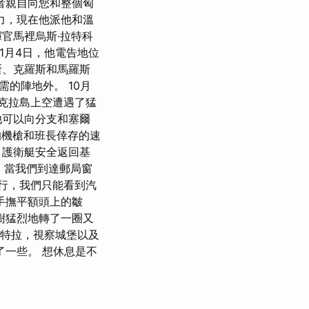
者親自向您和整個匈
力，現在他派他和溫
官馬裡烏斯·拉特科
1月4日，他電告地位
斯、克羅斯和馬羅斯
的陣地外。 10月
克拉島上空遭遇了猛
他可以向分支和塞爾
的機槍和班長倖存的速
，護衛艇安全返回基
而，當我們到達郵局窗
於步行，我們只能看到汽
手撫平額頭上的皺
樹猛烈地轉了一圈又
尼特拉，視察城堡以及
一些。 想休息是不