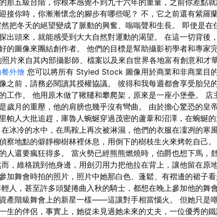
的那五級台階，你根本感覺不到九十六年的重量，之前你差點就
迎接你時，你漸漸懷念的腳步有哪些呢？ 不，它之前還有紫羅
然把冬天的絕望變成了脈動的興奮、嗡嗡聲和生長。 即使是在
探出頭來，就能感受到大大自然對運動的渴望。 在這一切背後，Re
好的圖像來團結創作者。 他們的目標是幫助攝影初學者和專家
ge 上的照片來自其內部攝影師、檔案以及來自世界各地富有創意和
助餐外燴
您可以將所有 Styled Stock 圖像用於商業和非商業
像之前，請務必閱讀其授權協議。 彼得和我每週都會享受胎兒的
的工作。 他用原木做了鞦韆和攀爬架，原來是一座小堡壘。 店
是歲月的重壓，他的肩膀也幾乎沒有彎曲。 由於擔心驚恐的皇
里帕人大批追趕，庫魯人蜿蜒穿過茂密的蘆葦和沼澤，在蜿蜒的
 在冰冷的水中，在馬鞍上再次被淋濕，他們的衣服在凜冽的寒風
偵察地點的僻靜柳樹林裡休息，用倒下的樹枝生火來烤乾自己。
的人還要瘋狂得多。 當火勢已經熊熊燃燒時，伯爵也想下馬，
然而，維格跳到他身邊，用劍刃用力把他拉在背上，讓他留在原地
參加舞會時拍的照片，照片中她那白色、蓬鬆、有褶邊的裙子看
年輕人，甚至許多頭髮捲曲入秋的騎士，都想在晚上參加他的舞
資產階級舞會上的新星一樣——這讓對手相當惱火。 但她只是
一生的伴侶，事實上，她從未見過她未來的丈夫，一位優秀的鐵