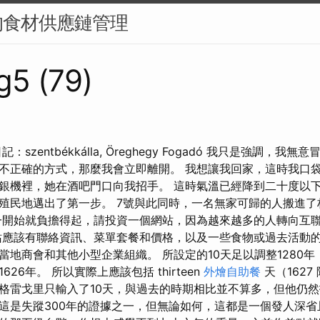
的食材供應鏈管理
g5 (79)
an 的日記：szentbékkálla, Öreghegy Fogadó 我只是強調
不正確的方式，那麼我會立即離開。 我想讓我回家，這時我口
銀機裡，她在酒吧門口向我招手。 這時氣溫已經降到二十度以
殖民地邁出了第一步。 7號與此同時，一名無家可歸的人搬進了
一開始就負擔得起，請投資一個網站，因為越來越多的人轉向互
站應該有聯絡資訊、菜單套餐和價格，以及一些食物或過去活動的
當地商會和其他小型企業組織。 所設定的10天足以調整1280
26年。 所以實際上應該包括 thirteen
外燴自助餐
天（1627
格雷戈里只輸入了10天，與過去的時期相比並不算多，但他仍
這是失蹤300年的證據之一，但無論如何，這都是一個發人深省