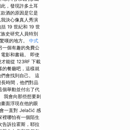
因此，發現許多土耳
這款酒的原因是它是
以我決心像真人秀演
 19 世紀和 19 世
家族史研究人員特別
人驚嘆的地方。
中式
另一個有趣的免費公
電影和書籍。 即使
從 123RF 下載
樣的餐廳吧，這樣就
們會找到自己。 這
很長時間，他們對品
這個舉動並付出了代
。 我會向那些想要刺
的畫面浮現在他的眼
直對 Jelačić 感
家裡哪怕有一個陌生
次告訴拉霍斯，耶拉